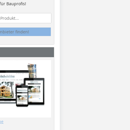
ür Bauprofis!
nbieter finden!
be