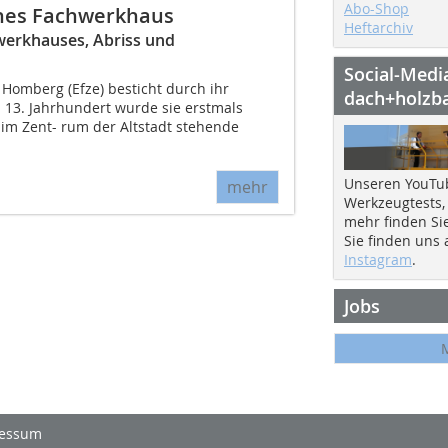
Abo-Shop
ches Fachwerkhaus
Heftarchiv
werkhauses, Abriss und
Social-Medi
 Homberg (Efze) besticht durch ihr
dach+holzb
Im 13. Jahrhundert wurde sie erstmals
 im Zent- rum der Altstadt stehende
Unseren YouTu
mehr
Werkzeugtests,
mehr finden Si
Sie finden uns
Instagram
.
Jobs
essum