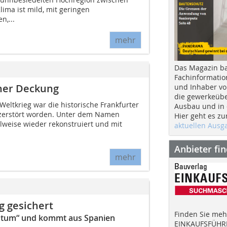
ima ist mild, mit geringen
,...
mehr
Das Magazin b
Fachinformatio
her Deckung
und Inhaber vo
die gewerkeübe
 Weltkrieg war die historische Frankfurter
Ausbau und in d
ig zerstört worden. Unter dem Namen
Hier geht es zu
lweise wieder rekonstruiert und mit
aktuellen Aus
Anbieter fi
mehr
g gesichert
Finden Sie mehr
ntum“ und kommt aus Spanien
EINKAUFSFÜHRE