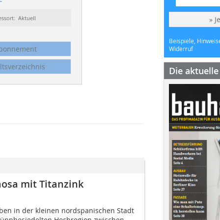
essort: Aktuell
» J
Beispiele, Hinweis
bonnement
Widerruf
ltsverzeichnis
Die aktuell
osa mit Titanzink
en in der kleinen nordspanischen Stadt
dünnbesiedelten Hochregion zwischen