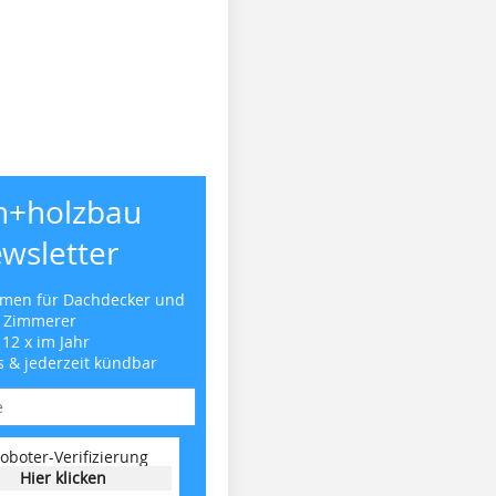
h+holzbau
wsletter
emen für Dachdecker und
Zimmerer
 12 x im Jahr
s & jederzeit kündbar
oboter-Verifizierung
Hier klicken