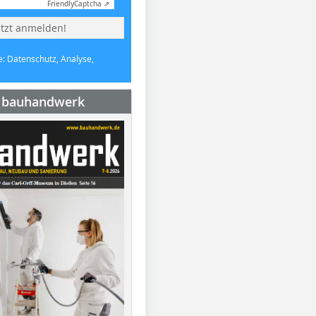
Friendly
Captcha ⇗
etzt anmelden!
e: Datenschutz, Analyse,
e bauhandwerk