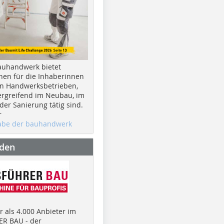
auhandwerk bietet
nen für die Inhaberinnen
n Handwerksbetrieben,
rgreifend im Neubau, im
er Sanierung tätig sind.
r
gabe der bauhandwerk
nden
 als 4.000 Anbieter im
R BAU - der