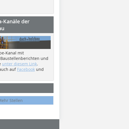
a-Kanäle der
au
be-Kanal mit
 Baustellenberichten und
e
unter diesem Link
.
 auch auf
Facebook
und
Mehr Stellen