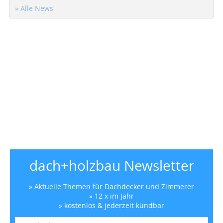
» Alle News
dach+holzbau Newsletter
» Aktuelle Themen für Dachdecker und Zimmerer
» 12 x im Jahr
» kostenlos & jederzeit kündbar