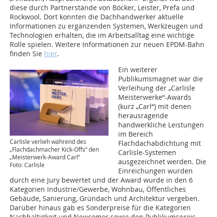
diese durch Partnerstände von Böcker, Leister, Prefa und
Rockwool. Dort konnten die Dachhandwerker aktuelle
Informationen zu ergänzenden Systemen, Werkzeugen und
Technologien erhalten, die im Arbeitsalltag eine wichtige
Rolle spielen. Weitere Informationen zur neuen EPDM-Bahn
finden Sie
hier
.
Ein weiterer
Publikumsmagnet war die
Verleihung der „Carlisle
Meisterwerke“-Awards
(kurz „Carl“) mit denen
herausragende
handwerkliche Leistungen
im Bereich
Carlisle verlieh während des
Flachdachabdichtung mit
„Flachdachmacher Kick-Offs“ den
Carlisle-Systemen
„Meisterwerk-Award Carl“
ausgezeichnet werden. Die
Foto: Carlisle
Einreichungen wurden
durch eine Jury bewertet und der Award wurde in den 6
Kategorien Industrie/Gewerbe, Wohnbau, Öffentliches
Gebäude, Sanierung, Gründach und Architektur vergeben.
Darüber hinaus gab es Sonderpreise für die Kategorien
Nachhaltigkeit und Newcomer sowie den Publikumspreis.