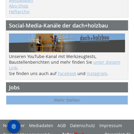
Mediadaten
Abo-Shop
Heftarchiv
Social-Media-Kanäle der dach+holzbau
Unseren YouTube-Kanal mit Werkzeugtests,
Baustellenberichten und mehr finden Sie
unter diesem
Link
.
Sie finden uns auch auf
Facebook
und
Instagram
.
Jobs
Mehr Stellen
Newsletter
Mediadaten
AGB
Datenschutz
Impressum