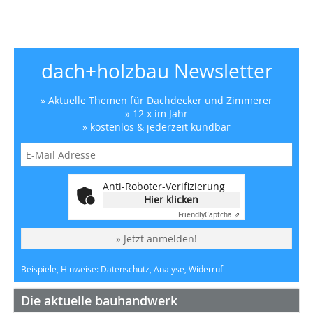
dach+holzbau Newsletter
» Aktuelle Themen für Dachdecker und Zimmerer
» 12 x im Jahr
» kostenlos & jederzeit kündbar
Anti-Roboter-Verifizierung
Hier klicken
Friendly
Captcha ⇗
» Jetzt anmelden!
Beispiele, Hinweise: Datenschutz, Analyse, Widerruf
Die aktuelle bauhandwerk