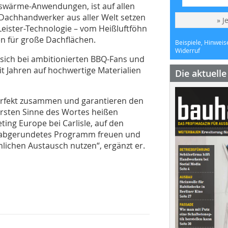
swärme-Anwendungen, ist auf allen
 Dachhandwerker aus aller Welt setzen
» J
Leister-Technologie – vom Heißluftföhn
n für große Dachflächen.
Beispiele, Hinweis
Widerruf
 sich bei ambitionierten BBQ-Fans und
it Jahren auf hochwertige Materialien
Die aktuell
erfekt zusammen und garantieren den
rsten Sinne des Wortes heißen
ting Europe bei Carlisle, auf den
n abgerundetes Programm freuen und
lichen Austausch nutzen“, ergänzt er.