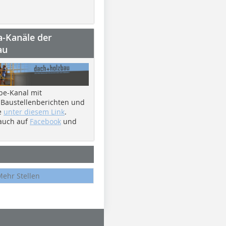
a-Kanäle der
au
be-Kanal mit
 Baustellenberichten und
e
unter diesem Link
.
 auch auf
Facebook
und
Mehr Stellen