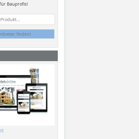
ür Bauprofis!
nbieter finden!
be