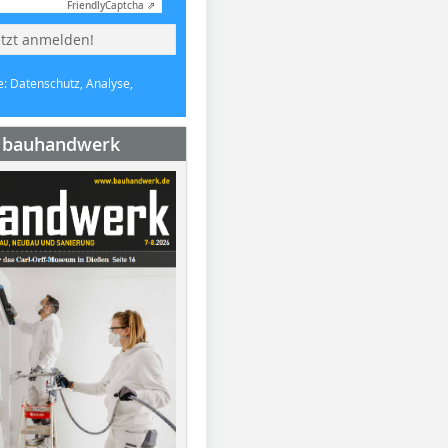
Friendly
Captcha ⇗
etzt anmelden!
e: Datenschutz, Analyse,
e bauhandwerk