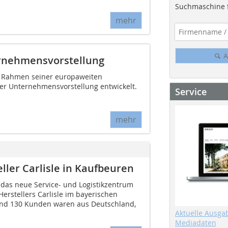
Suchmaschine f
mehr
A
ernehmensvorstellung
im Rahmen seiner europaweiten
der Unternehmensvorstellung entwickelt.
Service
mehr
ler Carlisle in Kaufbeuren
t das neue Service- und Logistikzentrum
stellers Carlisle im bayerischen
und 130 Kunden waren aus Deutschland,
Aktuelle Ausga
Mediadaten