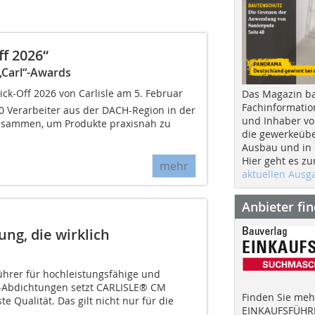
f 2026“
„Carl“-Awards
k-Off 2026 von Carlisle am 5. Februar
Das Magazin b
Fachinformatio
 Verarbeiter aus der DACH-Region in der
und Inhaber vo
usammen, um Produkte praxisnah zu
die gewerkeübe
Ausbau und in d
Hier geht es zu
mehr
aktuellen Aus
Anbieter fi
ng, die wirklich
ührer für hochleistungsfähige und
-Abdichtungen setzt CARLISLE® CM
Finden Sie mehr
te Qualität. Das gilt nicht nur für die
EINKAUFSFÜHRE