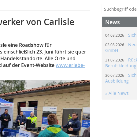
rker von Carlisle
News
Sich
04.08.2026 |
isle eine Roadshow für
Neue
03.08.2026 |
GmbH
einschließlich 23. Juni führt sie quer
Handelsstandorte. Alle Orte und
Rüc
31.07.2026 |
d auf der Event-Website
www.erlebe-
Berufskleidung
Sich
30.07.2026 |
Ausbildung
» Alle News