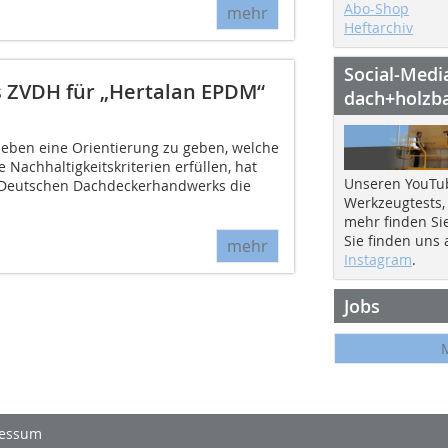
Abo-Shop
mehr
Heftarchiv
Social-Medi
es ZVDH für „Hertalan EPDM“
dach+holzb
ben eine Orientierung zu geben, welche
 Nachhaltigkeitskriterien erfüllen, hat
Unseren YouTu
 Deutschen Dachdeckerhandwerks die
Werkzeugtests,
mehr finden Si
Sie finden uns
mehr
Instagram
.
Jobs
essum