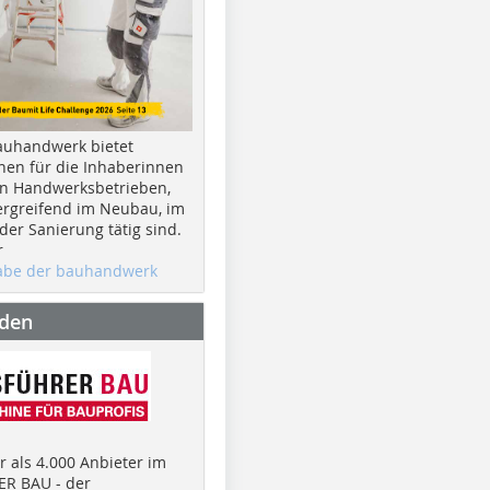
auhandwerk bietet
nen für die Inhaberinnen
n Handwerksbetrieben,
rgreifend im Neubau, im
er Sanierung tätig sind.
r
gabe der bauhandwerk
nden
 als 4.000 Anbieter im
R BAU - der