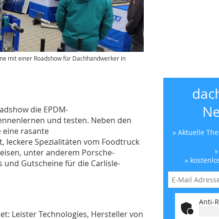
gne mit einer Roadshow für Dachhandwerker in
dac
Ne
oadshow die EPDM-
kennenlernen und testen. Neben den
e eine rasante
» Aktuelle Th
t, leckere Spezialitäten vom Foodtruck
»
reisen, unter anderem Porsche-
» kostenlo
s und Gutscheine für die Carlisle-
Anti-R
t: Leister Technologies, Hersteller von