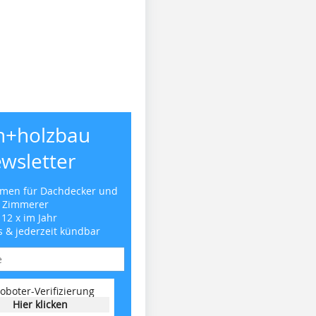
h+holzbau
wsletter
emen für Dachdecker und
Zimmerer
 12 x im Jahr
s & jederzeit kündbar
oboter-Verifizierung
Hier klicken