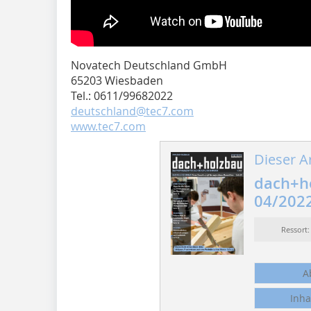
Novatech Deutschland GmbH
65203 Wiesbaden
Tel.: 0611/99682022
deutschland@tec7.com
www.tec7.com
Dieser Ar
dach+h
04/202
Ressort
A
Inha