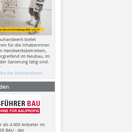
auhandwerk bietet
nen für die Inhaberinnen
n Handwerksbetrieben,
rgreifend im Neubau, im
er Sanierung tätig sind.
r
gabe der bauhandwerk
nden
 als 4.000 Anbieter im
R BAU - der