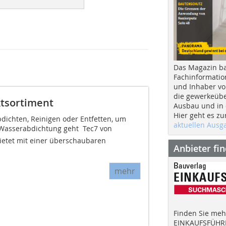
Das Magazin b
Fachinformatio
und Inhaber vo
die gewerkeübe
ktsortiment
Ausbau und in d
Hier geht es zu
ichten, Reinigen oder Entfetten, um
aktuellen Aus
Wasserabdichtung geht  Tec7 von
ietet mit einer überschaubaren
Anbieter fi
mehr
Finden Sie mehr
EINKAUFSFÜHRE