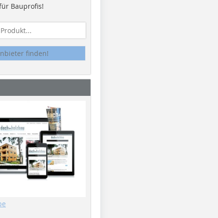
ür Bauprofis!
nbieter finden!
be