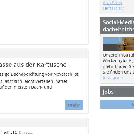
Abo-Shop
Heftarchiv
Social-Medi
dach+holzb
Unseren YouTu
Werkzeugtests,
sse aus der Kartusche
mehr finden Si
Sie finden uns
ssige Dachabdichtung von Novatech ist
Instagram
.
lässt sich leicht verteilen, haftet
 auf den meisten Dach- und
Jobs
mehr
 Abdichten