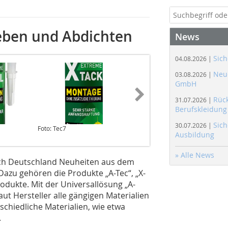
leben und Abdichten
News
Sich
04.08.2026 |
Neue
03.08.2026 |
GmbH
Rüc
31.07.2026 |
Berufskleidung
Sich
30.07.2026 |
Foto: Tec7
Quelle: GHM
Ausbildung
» Alle News
ech Deutschland Neuheiten aus dem
Dazu gehören die Produkte „A-Tec“, „X-
rodukte. Mit der Universallösung „A-
ut Hersteller alle gängigen Materialien
chiedliche Materialien, wie etwa
.