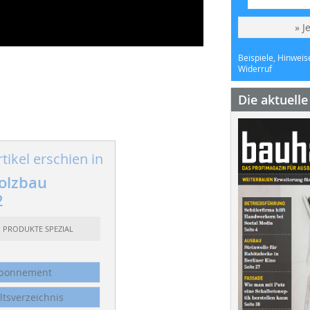
» J
Beispiele, Hinweis
Widerruf
Die aktuell
tikel erschien in
olzbau
2
: PRODUKTE SPEZIAL
bonnement
ltsverzeichnis