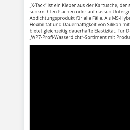
„X-Tack“ ist ein Kleber aus der Kartusche, der 
senkrechten Flächen oder auf nassen Untergrün
Abdichtungsprodukt für alle Fälle. Als MS-Hyb
Flexibilität und Dauerhaftigkeit von Silikon mi
bietet gleichzeitig dauerhafte Elastizität. Für
„WP7-Profi-Wasserdicht“-Sortiment mit Prod