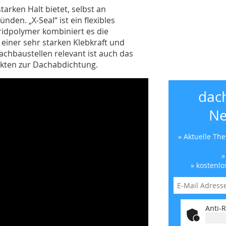
starken Halt bietet, selbst an
den. „X-Seal“ ist ein flexibles
ridpolymer kombiniert es die
t einer sehr starken Klebkraft und
 Dachbaustellen relevant ist auch das
ukten zur Dachabdichtung.
dac
Ne
» Aktuelle Th
»
» kostenlo
Anti-R