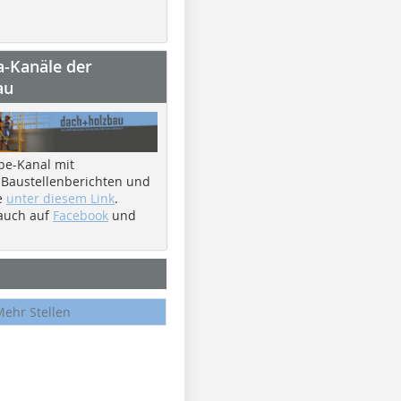
a-Kanäle der
au
be-Kanal mit
 Baustellenberichten und
e
unter diesem Link
.
 auch auf
Facebook
und
Mehr Stellen