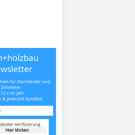
h+holzbau
wsletter
emen für Dachdecker und
Zimmerer
 12 x im Jahr
s & jederzeit kündbar
oboter-Verifizierung
Hier klicken