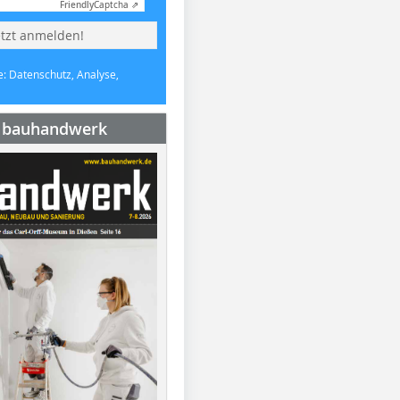
Friendly
Captcha ⇗
etzt anmelden!
e: Datenschutz, Analyse,
e bauhandwerk