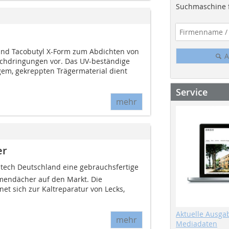
Suchmaschine f
band Tacobutyl X-Form zum Abdichten von
A
chdringungen vor. Das UV-beständige
em, gekreppten Trägermaterial dient
Service
mehr
er
vatech Deutschland eine gebrauchsfertige
mendächer auf den Markt. Die
net sich zur Kaltreparatur von Lecks,
Aktuelle Ausga
mehr
Mediadaten