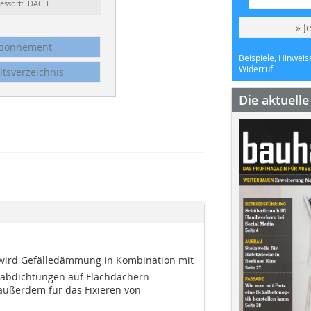
essort: DACH
» J
bonnement
Beispiele, Hinweis
Widerruf
ltsverzeichnis
Die aktuell
r wird Gefälledämmung in Kombination mit
nabdichtungen auf Flachdächern
h außerdem für das Fixieren von