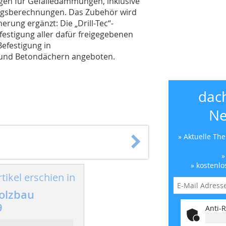
gen für Gefälledämmungen, inklusive
ngsberechnungen. Das Zubehör wird
rung ergänzt: Die „Drill-Tec“-
festigung aller dafür freigegebenen
efestigung in
 und Betondächern angeboten.
dac
Ne
» Aktuelle Th
»
» kostenlo
tikel erschien in
olzbau
9
Anti-R