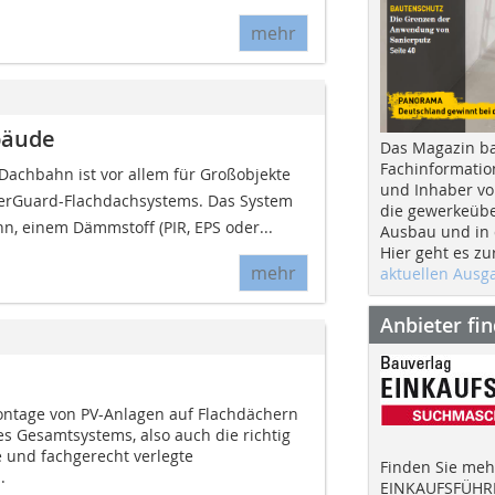
mehr
bäude
Das Magazin b
Fachinformatio
Dachbahn ist vor allem für Großobjekte
und Inhaber vo
EverGuard-Flachdachsystems. Das System
die gewerkeübe
n, einem Dämmstoff (PIR, EPS oder...
Ausbau und in d
Hier geht es zu
mehr
aktuellen Aus
Anbieter fi
ontage von PV-Anlagen auf Flachdächern
des Gesamtsystems, also auch die richtig
e und fachgerecht verlegte
Finden Sie mehr
.
EINKAUFSFÜHRE