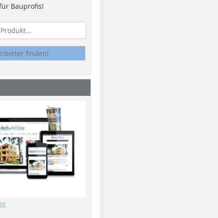
ür Bauprofis!
nbieter finden!
be