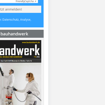
Friendly
Captcha ⇗
etzt anmelden!
e: Datenschutz, Analyse,
e bauhandwerk