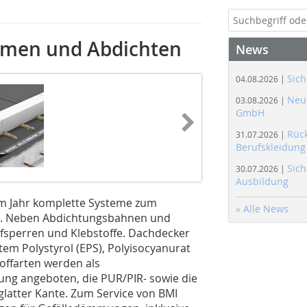
men und Abdichten
News
Sich
04.08.2026 |
Neue
03.08.2026 |
GmbH
Rüc
31.07.2026 |
Berufskleidung
Sich
30.07.2026 |
Ausbildung
em Jahr komplette Systeme zum
» Alle News
. Neben Abdichtungsbahnen und
sperren und Klebstoffe. Dachdecker
m Polystyrol (EPS), Polyisocyanurat
offarten werden als
 ­an­geboten, die PUR/PIR- sowie die
glatter Kante. Zum Service von BMI