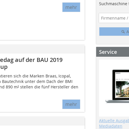
Suchmaschine f
mehr
A
Service
 Vedag auf der BAU 2019
oup
ieren sich die Marken Braas, Icopal,
n Bautechnik unter dem Dach der BMI
d 890 m² stellen die fünf Hersteller den
mehr
Aktuelle Ausga
Mediadaten