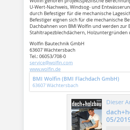
Wolfin gehören projektspezifische Berechnun
U-Wert-Nachweis, Windsog- und Entwässeru
durch Befestiger für die mechanische Lagesiche
Befestiger eignen sich für die mechanische Be
Dachbahnen von BMI Wolfin und werden zur B
Stahltrapezblechdächern, Holzuntergründen
Wolfin Bautechnik GmbH
63607 Wächtersbach
Tel.: 06053/708-0
service@wolfin.com
www.wolfin.de
BMI Wolfin (BMI Flachdach GmbH)
63607 Wächtersbach
Dieser Ar
dach+h
05/201