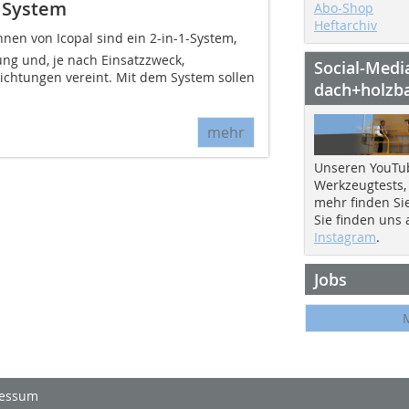
 System
Abo-Shop
Heftarchiv
en von Icopal sind ein 2-in-1-System,
g und, je nach Einsatzzweck,
Social-Medi
ichtungen vereint. Mit dem System sollen
dach+holzb
mehr
Unseren YouTu
Werkzeugtests,
mehr finden Si
Sie finden uns
Instagram
.
Jobs
essum