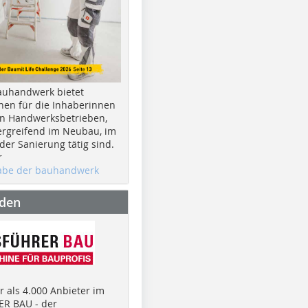
auhandwerk bietet
nen für die Inhaberinnen
n Handwerksbetrieben,
rgreifend im Neubau, im
er Sanierung tätig sind.
r
gabe der bauhandwerk
nden
 als 4.000 Anbieter im
R BAU - der