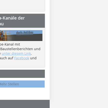
a-Kanäle der
au
be-Kanal mit
 Baustellenberichten und
e
unter diesem Link
.
 auch auf
Facebook
und
Mehr Stellen