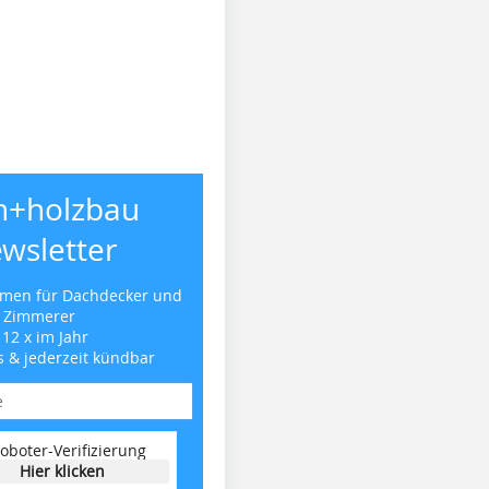
h+holzbau
wsletter
emen für Dachdecker und
Zimmerer
 12 x im Jahr
s & jederzeit kündbar
oboter-Verifizierung
Hier klicken