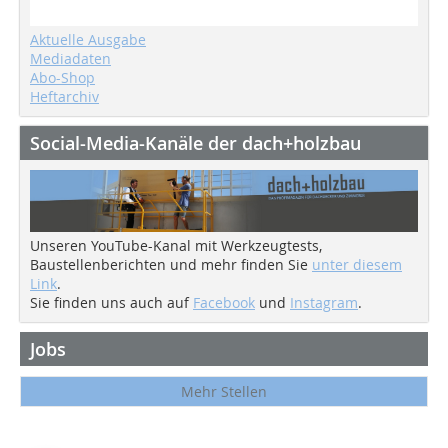
Aktuelle Ausgabe
Mediadaten
Abo-Shop
Heftarchiv
Social-Media-Kanäle der dach+holzbau
Unseren YouTube-Kanal mit Werkzeugtests,
Baustellenberichten und mehr finden Sie
unter diesem
Link
.
Sie finden uns auch auf
Facebook
und
Instagram
.
Jobs
Mehr Stellen