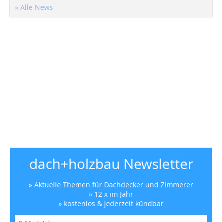
» Alle News
dach+holzbau Newsletter
» Aktuelle Themen für Dachdecker und Zimmerer
» 12 x im Jahr
» kostenlos & jederzeit kündbar