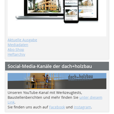
Aktuelle Ausgabe
Mediadaten
Abo-Shop
Heftarchiv
Social-Media-Kanäle der dach+holzbau
Unseren YouTube-Kanal mit Werkzeugtests,
Baustellenberichten und mehr finden Sie
unter diesem
Link
.
Sie finden uns auch auf
Facebook
und
Instagram
.