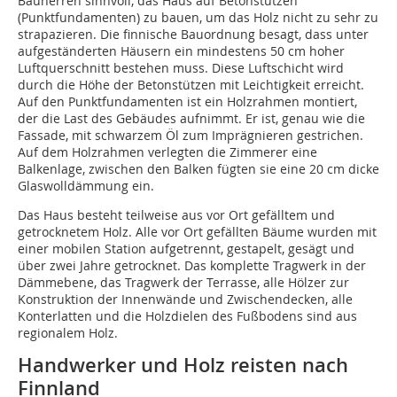
Bauherren sinnvoll, das Haus auf Betonstützen
(Punktfundamenten) zu bauen, um das Holz nicht zu sehr zu
strapazieren. Die finnische Bauordnung besagt, dass unter
aufgeständerten Häusern ein mindestens 50 cm hoher
Luftquerschnitt bestehen muss. Diese Luftschicht wird
durch die Höhe der Betonstützen mit Leichtigkeit erreicht.
Auf den Punktfundamenten ist ein Holzrahmen montiert,
der die Last des Gebäudes aufnimmt. Er ist, genau wie die
Fassade, mit schwarzem Öl zum Imprägnieren gestrichen.
Auf dem Holzrahmen verlegten die Zimmerer eine
Balkenlage, zwischen den Balken fügten sie eine 20 cm dicke
Glaswolldämmung ein.
Das Haus besteht teilweise aus vor Ort gefälltem und
getrocknetem Holz. Alle vor Ort gefällten Bäume wurden mit
einer mobilen Station aufgetrennt, gestapelt, gesägt und
über zwei Jahre getrocknet. Das komplette Tragwerk in der
Dämmebene, das Tragwerk der Terrasse, alle Hölzer zur
Konstruktion der Innenwände und Zwischendecken, alle
Konterlatten und die Holzdielen des Fußbodens sind aus
regionalem Holz.
Handwerker und Holz reisten nach
Finnland