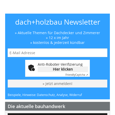
dach+holzbau Newsletter
» Aktuelle Themen für Dachdecker und Zimmerer
» 12 x im Jahr
» kostenlos & jederzeit kündbar
Anti-Roboter-Verifizierung
Hier klicken
Friendly
Captcha ⇗
» Jetzt anmelden!
Beispiele, Hinweise: Datenschutz, Analyse, Widerruf
Die aktuelle bauhandwerk