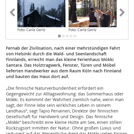
Foto: Carla Gertz
Foto: Carla Gertz
Foto: Ca
Fernab der Zivilisation, nach einer mehrstündigen Fahrt
von Helsinki durch die Wald- und Seenlandschaft
Finnlands, erreicht man das kleine Ferienhaus Mökki
Santara. Das Holztragwerk, Fenster, Türen und Möbel
lieferten Handwerker aus dem Raum Köln nach Finnland
und bauten das Haus dort auf.
„Die finnische Naturverbundenheit erfordert ein
Gegengewicht zur Alltagswohnung: das Sommerhaus oder
Mökki. Es kommmt der Wahrheit ziemlich nahe, wenn man
sagt, der Finne lebe sein wirkliches Leben in seinem
Landhaus“, sagt Tapio Periainen, Direktor der finnischen
Gesellschaft für Handwerk und Design. Das finnische
„Mökki“ beschreibt eine kleine Hütte am See, einen stillen
Rückzugsort inmitten der Natur. Ohne großen Luxus und
reduziert auf das Wesentliche dient das Mökki vielen Finnen