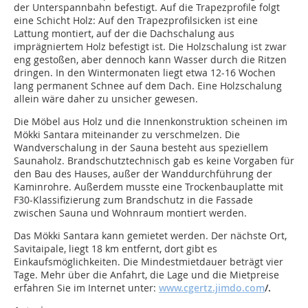
der Unterspannbahn befestigt. Auf die Trapezprofile folgt
eine Schicht Holz: Auf den Trapezprofilsicken ist eine
Lattung montiert, auf der die Dachschalung aus
imprägniertem Holz befestigt ist. Die Holzschalung ist zwar
eng gestoßen, aber dennoch kann Wasser durch die Ritzen
dringen. In den Wintermonaten liegt etwa 12-16 Wochen
lang permanent Schnee auf dem Dach. Eine Holzschalung
allein wäre daher zu unsicher gewesen.
Die Möbel aus Holz und die Innenkonstrukti­on scheinen im
Mökki Santara miteinander zu verschmelzen. Die
Wandverschalung in der Sauna besteht aus speziellem
Saunaholz. Brandschutztechnisch gab es keine Vorgaben für
den Bau des Hauses, außer der Wanddurchführung der
Kaminrohre. Außerdem musste eine Trockenbauplatte mit
F30-Klassifizierung zum Brandschutz in die Fassade
zwischen Sauna und Wohnraum montiert werden.
Das Mökki Santara kann gemietet werden. Der nächste Ort,
Savitaipale, liegt 18 km entfernt, dort gibt es
Einkaufsmöglichkeiten. Die Mindestmietdauer beträgt vier
Tage. Mehr über die Anfahrt, die Lage und die Mietpreise
erfahren Sie im Internet unter:
www.cgertz.jimdo.com
/
.