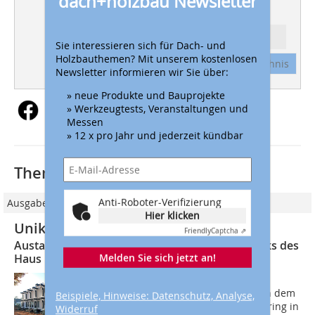
dach+holzbau Newsletter
Ressort: HOLZBAU
Sie interessieren sich für Dach- und
Holzbauthemen? Mit unserem kostenlosen
Abonnement
Inhaltsverzeichnis
Newsletter informieren wir Sie über:
» neue Produkte und Bauprojekte
» Werkzeugtests, Veranstaltungen und
Messen
» 12 x pro Jahr und jederzeit kündbar
Thematisch passende Artikel:
Anti-Roboter-Verifizierung
Ausgabe 07/2018
Hier klicken
Unikat erhält neues Tragwerk
Friendly
Captcha ⇗
Austausch des Fichte-Brettschichtholz-Tragwerks des
Melden Sie sich jetzt an!
Haus Mayer-Kuckuk in Bad Honnef
Das Haus Mayer-Kuckuk ist ein
eigenwilliges Gebäude, das 1967 nach dem
Beispiele, Hinweise: Datenschutz, Analyse,
Entwurf des Architekten Wolfgang Döring in
Widerruf