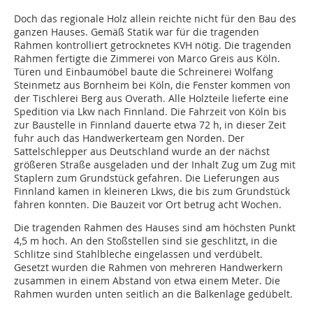
Doch das regionale Holz allein reichte nicht für den Bau des
ganzen Hauses. Gemäß Statik war für die tragenden
Rahmen kontrolliert getrocknetes KVH nötig. Die tra­genden
Rahmen fertigte die Zimmerei von Marco Greis aus Köln.
Türen und Einbaumöbel baute die Schreinerei Wolfang
Steinmetz aus Bornheim bei Köln, die Fenster kommen von
der Tischlerei Berg aus Overath. Alle Holzteile lieferte eine
Spedition via Lkw nach Finnland. Die Fahrzeit von Köln bis
zur Baustelle in Finnland dauerte etwa 72 h, in dieser Zeit
fuhr auch das Handwerkerteam gen Norden. Der
Sattelschlepper aus Deutschland wurde an der nächst
größeren Straße ausgeladen und der Inhalt Zug um Zug mit
Staplern zum Grundstück gefahren. Die Lieferungen aus
Finnland kamen in kleineren Lkws, die bis zum Grundstück
fahren konnten. Die Bauzeit vor Ort betrug acht Wochen.
Die tragenden Rahmen des Hauses sind am höchsten Punkt
4,5 m hoch. An den Stoßstellen sind sie geschlitzt, in die
Schlitze sind Stahlbleche eingelassen und verdübelt.
Gesetzt wurden die Rahmen von mehreren Handwerkern
zusammen in einem Abstand von etwa einem Meter. Die
Rahmen wurden unten seitlich an die Balkenlage gedübelt.