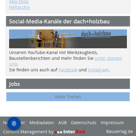
Abo-Shop
Heftarchiv
Social-Media-Kanäle der dach+holzbau
Unseren YouTube-Kanal mit Werkzeugtests,
Baustellenberichten und mehr finden Sie
unter diesem
Link
.
Sie finden uns auch auf
Facebook
und
Instagram
.
Jobs
Mehr Stellen
Newsletter
Mediadaten
AGB
Datenschutz
Impressum
Bauverlag.de
Content Management by