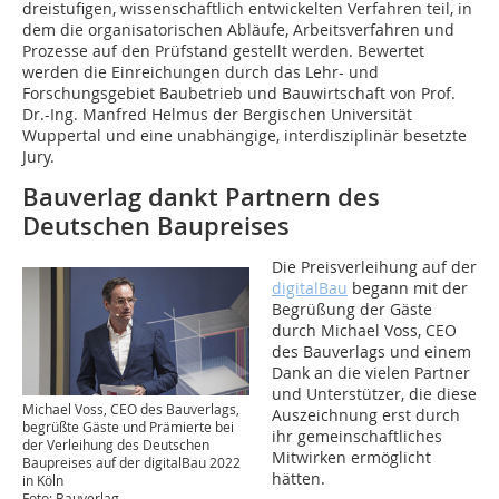
dreistufigen, wissenschaftlich entwickelten Verfahren teil, in
dem die organisatorischen Abläufe, Arbeitsverfahren und
Prozesse auf den Prüfstand gestellt werden. Bewertet
werden die Einreichungen durch das Lehr- und
Forschungsgebiet Baubetrieb und Bauwirtschaft von Prof.
Dr.-Ing. Manfred Helmus der Bergischen Universität
Wuppertal und eine unabhängige, interdisziplinär besetzte
Jury.
Bauverlag dankt Partnern des
Deutschen Baupreises
Die Preisverleihung auf der
digitalBau
begann mit der
Begrüßung der Gäste
durch Michael Voss, CEO
des Bauverlags und einem
Dank an die vielen Partner
und Unterstützer, die diese
Michael Voss, CEO des Bauverlags,
Auszeichnung erst durch
begrüßte Gäste und Prämierte bei
ihr gemeinschaftliches
der Verleihung des Deutschen
Mitwirken ermöglicht
Baupreises auf der digitalBau 2022
hätten.
in Köln
Foto: Bauverlag