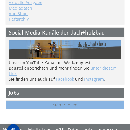
Aktuelle Ausgabe
Mediadaten
Abo-Shop
Heftarchiv
Social-Media-Kanäle der dach+holzbau
Unseren YouTube-Kanal mit Werkzeugtests,
Baustellenberichten und mehr finden Sie
unter diesem
Link
.
Sie finden uns auch auf
Facebook
und
Instagram
.
Jobs
Mehr Stellen
Newsletter
Mediadaten
AGB
Datenschutz
Impressum