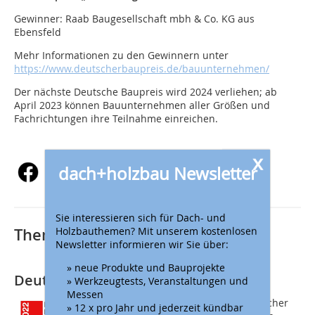
Gewinner: Raab Baugesellschaft mbh & Co. KG aus
Ebensfeld
Mehr Informationen zu den Gewinnern unter
https://www.deutscherbaupreis.de/bauunternehmen/
Der nächste Deutsche Baupreis wird 2024 verliehen; ab
April 2023 können Bauunternehmen aller Größen und
Fachrichtungen ihre Teilnahme einreichen.
x
dach+holzbau Newsletter
Sie interessieren sich für Dach- und
Holzbauthemen? Mit unserem kostenlosen
Thematisch passende Artikel:
Newsletter informieren wir Sie über:
» neue Produkte und Bauprojekte
Deutscher Baupreis 2022
» Werkzeugtests, Veranstaltungen und
Messen
Die Teilnahme am Wettbewerb Deutscher
» 12 x pro Jahr und jederzeit kündbar