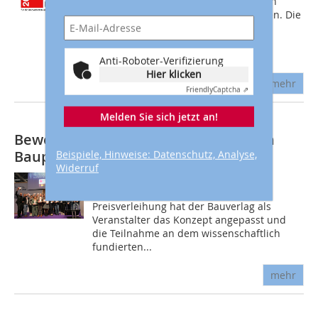
Baupreis 2022 ist kostenlos, es werden
keine Beiträge oder Gebühren erhoben. Die
wissenschaftliche Basis für den
Wettbewerb bildet ein
Unternehmensfragebogen...
Anti-Roboter-Verifizierung
Hier klicken
mehr
Friendly
Captcha ⇗
Melden Sie sich jetzt an!
Bewerbungsphase für den Deutschen
Baupreis 2026 hat begonnen
Beispiele, Hinweise: Datenschutz, Analyse,
Widerruf
Für die nächste Ausgabe der im
zweijährigen Turnus durchgeführten
Preisverleihung hat der Bauverlag als
Veranstalter das Konzept angepasst und
die Teilnahme an dem wissenschaftlich
fundierten...
mehr