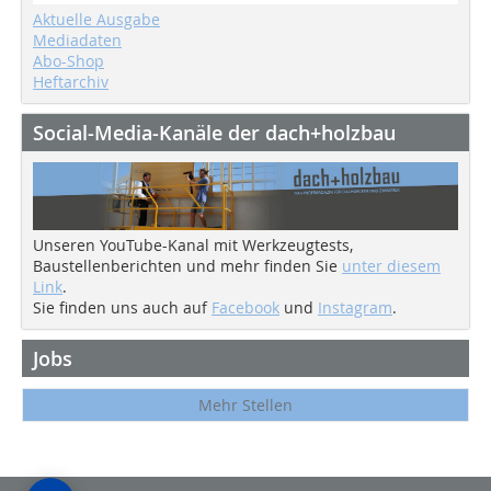
Aktuelle Ausgabe
Mediadaten
Abo-Shop
Heftarchiv
Social-Media-Kanäle der dach+holzbau
Unseren YouTube-Kanal mit Werkzeugtests,
Baustellenberichten und mehr finden Sie
unter diesem
Link
.
Sie finden uns auch auf
Facebook
und
Instagram
.
Jobs
Mehr Stellen