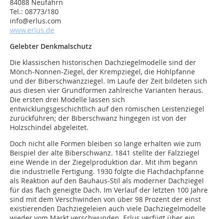
84088 Neufahrn
Tel.: 08773/180
info@erlus.com
www.erlus.de
Gelebter Denkmalschutz
Die klassischen historischen Dachziegelmodelle sind der
Mönch-Nonnen-Ziegel, der Krempziegel, die Hohlpfanne
und der Biberschwanzziegel. Im Laufe der Zeit bildeten sich
aus diesen vier Grundformen zahlreiche Varianten heraus.
Die ersten drei Modelle lassen sich
entwicklungsgeschichtlich auf den römischen Leistenziegel
zurückführen; der Biberschwanz hingegen ist von der
Holzschindel abgeleitet.
Doch nicht alle Formen bleiben so lange erhalten wie zum
Beispiel der alte Biberschwanz. 1841 stellte der Falzziegel
eine Wende in der Ziegelproduktion dar. Mit ihm begann
die industrielle Fertigung. 1930 folgte die Flachdachpfanne
als Reaktion auf den Bauhaus-Stil als moderner Dachziegel
für das flach geneigte Dach. Im Verlauf der letzten 100 Jahre
sind mit dem Verschwinden von über 98 Prozent der einst
existierenden Dachziegeleien auch viele Dachziegelmodelle
wieder vom Markt verschwunden. Erlus verfügt über ein