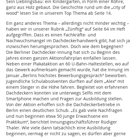
Sein Lieblingsbau: ein Kindergarten, in Form einer Röhre,
ganz aus Holz gebaut. Die Geschichte rund um die „city of
wood“ lesen Sie in unserem Top Thema ab Seite 14.
Ein ganz anderes Thema – allerdings nicht minder wichtig –
haben wir in unserer Rubrik „Zünftig“ auf Seite 64 im Heft
aufgegriffen. Dass es einen Fachkräfte- und
Nachwuchsmangel im Dachdeckerhandwerk gibt, hat sich ja
inzwischen herumgesprochen. Doch wie dem begegnen?
Die Berliner Dachdecker-Innung hat sich zu Beginn des
Jahres einen ganzen Aktionsfahrplan einfallen lassen.
Neben einer Plakataktion an 60 U-Bahn-Haltestellen, wo auf
das Gewerk aufmerksam gemacht wurde, hat die Innung im
Januar „Berlins höchstes Bewerbungsgespräch“ beworben.
Jugendliche Schulabsolventen durften auf dem „Alex“ mit
einem Steiger in die Höhe fahren. Begleitet von erfahrenen
Dachdeckern konnten sie unterwegs Selfis mit dem
Smartphone machen und Fragen zur Ausbildung stellen.
Von der Aktion erhoffen sich die Dachdeckerbetriebe in
Berlin einen deutlichen Schub. „Es gab viele Nachfragen
und nun beginnen etwa 50 junge Erwachsene ein
Praktikum“, berichtet Innungsgeschäftsführer Rüdiger
Thaler. Wie viele dann tatsächlich eine Ausbildung
beginnen, vermag er nicht zu sagen, es dürfen aber gerne