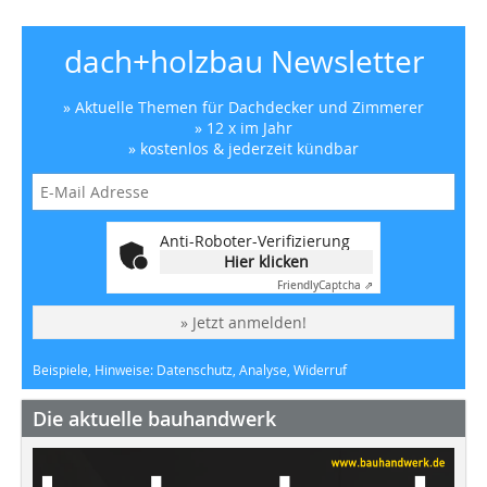
dach+holzbau Newsletter
» Aktuelle Themen für Dachdecker und Zimmerer
» 12 x im Jahr
» kostenlos & jederzeit kündbar
Anti-Roboter-Verifizierung
Hier klicken
Friendly
Captcha ⇗
» Jetzt anmelden!
Beispiele, Hinweise: Datenschutz, Analyse, Widerruf
Die aktuelle bauhandwerk