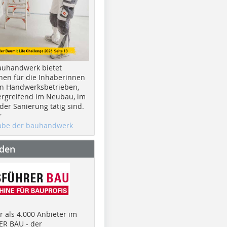
auhandwerk bietet
nen für die Inhaberinnen
n Handwerksbetrieben,
rgreifend im Neubau, im
er Sanierung tätig sind.
r
gabe der bauhandwerk
nden
 als 4.000 Anbieter im
R BAU - der