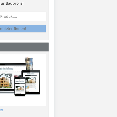
ür Bauprofis!
nbieter finden!
be