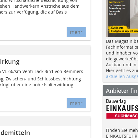
und wirtschaftliche Beschichtung von
tehen Handwerkern Anstriche aus dem
ers zur Verfügung, die auf Basis
mehr
Das Magazin b
Fachinformatio
und Inhaber vo
die gewerkeübe
wirkung
Ausbau und in d
Hier geht es zu
a VL-66/sm-Venti-Lack 3in1 von Remmers
aktuellen Aus
ung, Zwischen- und Schlussbeschichtung
fügt über eine hohe Isolierwirkung.
Anbieter fi
mehr
Finden Sie mehr
ndemitteln
EINKAUFSFÜHRE