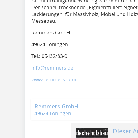
raumluftreinigende Wirkung wurde durch ein u
Der schnell trocknende „Pigmentfüller“ eigne
Lackierungen, für Massivholz, Möbel und Hol
Messebau.
Remmers GmbH
49624 Löningen
Tel.: 05432/83-0
info@remmers.de
www.remmers.com
Remmers GmbH
49624 Löningen
Dieser Ar