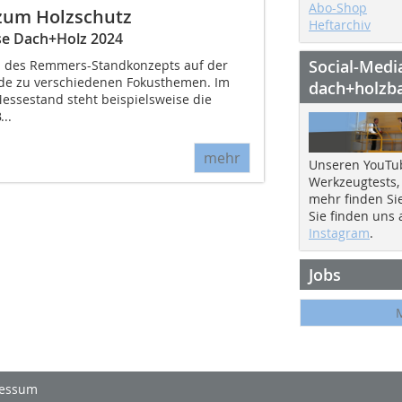
Abo-Shop
zum Holzschutz
Heftarchiv
se Dach+Holz 2024
Social-Medi
il des Remmers-Standkonzepts auf der
e zu verschiedenen Fokusthemen. Im
dach+holzb
essestand steht beispielsweise die
..
mehr
Unseren YouTu
Werkzeugtests,
mehr finden Si
Sie finden uns
Instagram
.
Jobs
essum