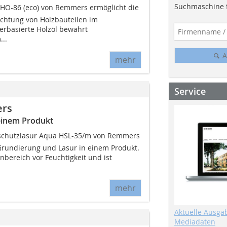
Suchmaschine f
MHO-86 (eco) von Remmers ermöglicht die
chtung von Holzbauteilen im
rbasierte Holzöl bewahrt
..
A
mehr
Service
ers
einem Produkt
schutzlasur Aqua HSL-35/m von Remmers
Grundierung und Lasur in einem Produkt.
nbereich vor Feuchtigkeit und ist
mehr
Aktuelle Ausga
Mediadaten