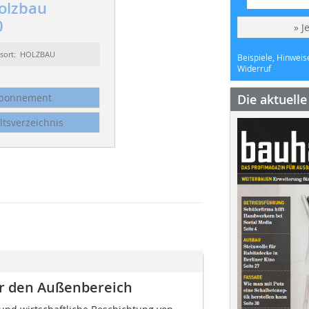
olzbau
0
» J
ssort: HOLZBAU
Beispiele, Hinweis
Widerruf
bonnement
Die aktuell
ltsverzeichnis
r den Außenbereich