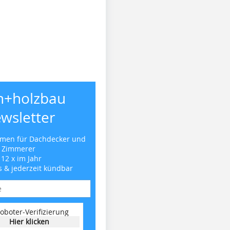
h+holzbau
wsletter
emen für Dachdecker und
Zimmerer
 12 x im Jahr
s & jederzeit kündbar
oboter-Verifizierung
Hier klicken