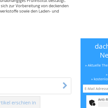
nabhängiges Prüfinstitut bestätigt.
t sich zur Vorbereitung von deckenden
zwerkstoffe sowie den Laden- und
dac
Ne
» Aktuelle Th
»
» kostenlo
Anti-R
tikel erschien in