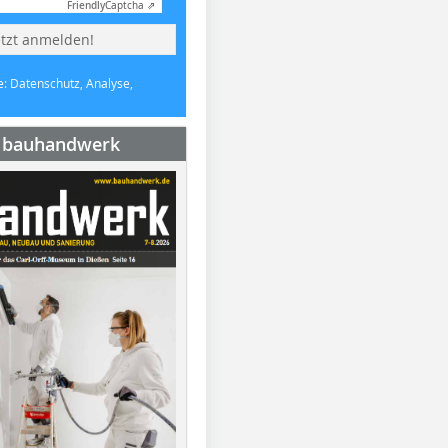
Friendly
Captcha ⇗
etzt anmelden!
e: Datenschutz, Analyse,
e bauhandwerk