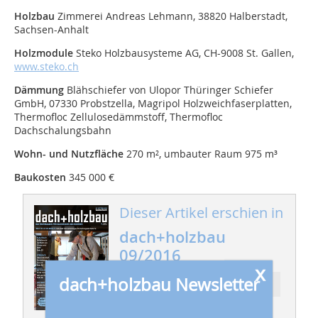
Holzbau
Zimmerei Andreas Lehmann, 38820 Halberstadt,
Sachsen-Anhalt
Holzmodule
Steko Holzbausysteme AG, CH-9008 St. Gallen,
www.steko.ch
Dämmung
Blähschiefer von Ulopor Thüringer Schiefer
GmbH, 07330 Probstzella, Magripol Holzweichfaserplatten,
Thermofloc Zellulosedämmstoff, Thermofloc
Dachschalungsbahn
Wohn- und Nutzfläche
270 m², umbauter Raum 975 m³
Baukosten
345 000 €
Dieser Artikel erschien in
dach+holzbau
09/2016
x
dach+holzbau Newsletter
Ressort: HOLZBAU