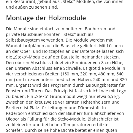
ein Restaurant, gebaut aus „Steko“-Modulen, die von innen
und außen zu sehen sind.
Montage der Holzmodule
Die Module sind einfach zu montieren. Bauherren und
private Hausbauer könnten „Steko“ auch als
Selbstbausystem verwenden. Die Module werden mit
Wandablaufplänen auf die Baustelle geliefert. Mit Löchern
an der Ober- und Holzzapfen an der Unterseite lassen sich
die „Steko“-Module auf der Baustelle ineinander stecken.
Den oberen Abschluss bildet ein Einbinder von 8 cm Höhe,
den unteren Abschluss eine Schwelle. Es gibt die Module in
vier verschiedenen Breiten (160 mm, 320 mm, 480 mm, 640
mm) und in zwei unterschiedlichen Höhen: 240 mm und 320
mm. Ergänzt wird das Programm durch Leibungsbretter für
Fenster und Türen. Das Prinzip ist fast so leicht wie mit Lego
zu bauen. Ein „Steko“-Grundmodul wiegt nur etwa 6,5 kg.
Zwischen den kreuzweise verleimten Fichtenhölzern und
Brettern ist Platz für Leitungen und Dämmstoff. In
Paderborn entschied sich der Bauherr für Blähschiefer von
Ulopor als Füllung für die Steko-Module. Blähschiefer ist
zerkleinerter und bei hohen Temperaturen erhitzter
Schiefer. Durch seine hohe Dichte bietet er einen guten