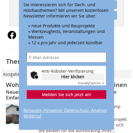
Sie interessieren sich für Dach- und
Abonnement
Holzbauthemen? Mit unserem kostenlosen
Inhaltsverzeichnis
Newsletter informieren wir Sie über:
» neue Produkte und Bauprojekte
» Werkzeugtests, Veranstaltungen und
Messen
» 12 x pro Jahr und jederzeit kündbar
Thematisch passende Artikel:
Anti-Roboter-Verifizierung
Ausgabe 01/2019
Hier klicken
Wohnaus aufgestockt mit Holzbausteinen
Friendly
Captcha ⇗
Neues Obergeschoss aus Steko-Holzmodulen für
Melden Sie sich jetzt an!
Einfamilienhaus in Paderborn
Die Bauherren Jan und Julia Kuhlenkamp
Beispiele, Hinweise: Datenschutz, Analyse,
aus Paderborn kannten das Steko-
Widerruf
Holzbausystem schon von einem Bauprojekt
aus der Nachbarschaft. Ein Jahr bevor sich
die beiden für die Aufstockung ihres...