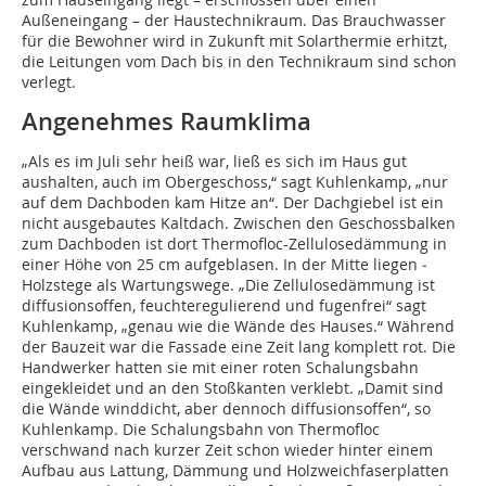
Außeneingang – der Haustechnikraum. Das Brauchwasser
für die Bewohner wird in Zukunft mit Solarthermie erhitzt,
die Leitungen vom Dach bis in den Technikraum sind schon
verlegt.
Angenehmes Raumklima
„Als es im Juli sehr heiß war, ließ es sich im Haus gut
aushalten, auch im Obergeschoss,“ sagt Kuhlenkamp, „nur
auf dem Dachboden kam Hitze an“. Der Dachgiebel ist ein
nicht ausgebautes Kaltdach. Zwischen den Geschossbalken
zum Dachboden ist dort Thermofloc-Zellulosedämmung in
einer Höhe von 25 cm aufgeblasen. In der Mitte liegen ­
Holzstege als Wartungswege. „Die Zel­lulosedämmung ist
diffusionsoffen, feuchteregulierend und fugenfrei“ sagt
Kuhlenkamp, „genau wie die Wände des Hauses.“ Während
der Bauzeit war die Fassade eine Zeit lang komplett rot. Die
Handwerker hatten sie mit einer roten Schalungsbahn
eingekleidet und an den Stoßkanten verklebt. „Damit sind
die Wände winddicht, aber dennoch diffusionsoffen“, so
Kuhlenkamp. Die Schalungsbahn von Thermofloc
verschwand nach kurzer Zeit schon wieder hinter einem
Aufbau aus Lattung, Dämmung und Holzweichfaserplatten