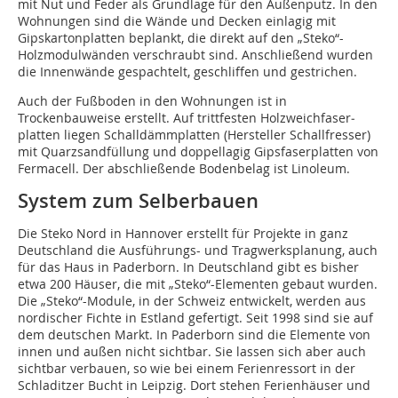
mit Nut und Feder als Grundlage für den Außenputz. In den
Wohnungen sind die Wände und Decken einlagig mit
Gipskartonplatten beplankt, die direkt auf den „Steko“-
Holzmodulwänden verschraubt sind. Anschließend wurden
die Innenwände gespachtelt, geschliffen und gestrichen.
Auch der Fußboden in den Wohnungen ist in
Trockenbauweise erstellt. Auf trittfesten Holzweichfaser­
platten liegen Schalldämmplatten (Hersteller Schallfresser)
mit Quarzsandfüllung und doppellagig Gipsfaserplatten von
Fermacell. Der abschließende Bodenbelag ist Linoleum.
System zum Selberbauen
Die Steko Nord in Hannover erstellt für Projekte in ganz
Deutschland die Ausführungs- und Tragwerksplanung, auch
für das Haus in Paderborn. In Deutschland gibt es bisher
etwa 200 Häuser, die mit „Steko“-Elementen gebaut wurden.
Die „Steko“-Module, in der Schweiz entwickelt, werden aus
nordischer Fichte in Estland gefertigt. Seit 1998 sind sie auf
dem deutschen Markt. In Paderborn sind die Elemente von
innen und außen nicht sichtbar. Sie lassen sich aber auch
sichtbar verbauen, so wie bei einem Ferienressort in der
Schladitzer Bucht in Leipzig. Dort stehen Ferienhäuser und