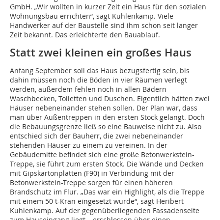
GmbH. „Wir wollten in kurzer Zeit ein Haus für den sozialen
Wohnungsbau errichten“, sagt Kuhlenkamp. Viele
Handwerker auf der Baustelle sind ihm schon seit langer
Zeit bekannt. Das erleichterte den Bauablauf.
Statt zwei kleinen ein großes Haus
Anfang September soll das Haus bezugsfertig sein, bis
dahin müssen noch die Böden in vier Räumen verlegt
werden, außerdem fehlen noch in allen Bädern
Waschbecken, Toiletten und Duschen. Eigentlich hätten zwei
Häuser nebeneinander stehen sollen. Der Plan war, dass
man über Außentreppen in den ersten Stock gelangt. Doch
die Bebauungsgrenze ließ so eine Bauweise nicht zu. Also
entschied sich der Bauherr, die zwei nebeneinander
stehenden Häuser zu einem zu vereinen. In der
Gebäudemitte befindet sich eine große Betonwerkstein-
Treppe, sie führt zum ersten Stock. Die Wände und Decken
mit Gipskartonplatten (F90) in Verbindung mit der
Betonwerkstein-Treppe sorgen für einen höheren
Brandschutz im Flur. „Das war ein Highlight, als die Treppe
mit einem 50 t-Kran eingesetzt wurde“, sagt Heribert
Kuhlenkamp. Auf der gegenüberliegenden Fassadenseite
zum Hauseingang liegt – erschlossen über einen