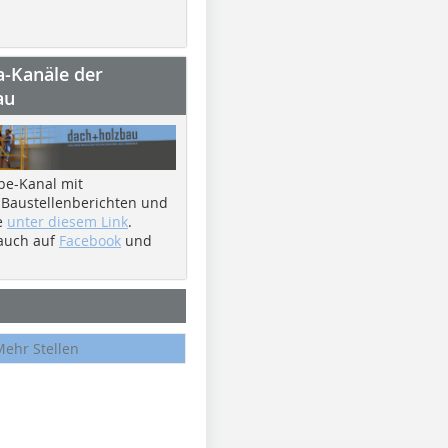
a-Kanäle der
au
be-Kanal mit
 Baustellenberichten und
e
unter diesem Link
.
 auch auf
Facebook
und
Mehr Stellen