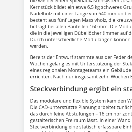
die wie bei einem Spielbaukastensystem zu
Kernstück bildet ein etwa 6,5 kg schweres 
Nadelholz mit einer Länge von 640 mm und e
besteht aus fünf Lagen Massivholz, die kreuzwe
beträgt bei allen Bauteilen 160 mm. Die Modu
die in die jeweiligen Dübellöcher (immer auf 
Durch unterschiedliche Modullängen können d
werden.
Bereits der Entwurf stammte aus der Feder de
Wochen gelang es mit Unterstützung der Ste
eines regionalen Montageteams ein Gebäude
errichten. Nach nur insgesamt zehn Wochen 
Steckverbindung ergibt ein s
Das modulare und flexible System kam den W
Die CAD-unterstützte Planung arbeitet zunäc
das durch feine Abstufungen – 16 cm horizont
gestalterischen Freiraum lässt. In einer Wand
Steckverbindung eine statisch erfassbare Einh