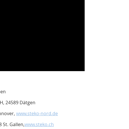
len
H, 24589 Dätgen
nnover,
www.steko-nord.de
St. Gallen,
www.steko.ch