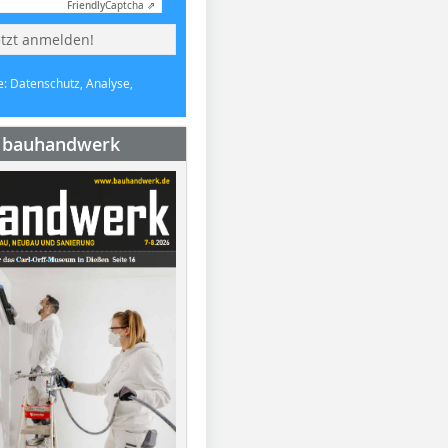
Friendly
Captcha ⇗
etzt anmelden!
e: Datenschutz, Analyse,
e bauhandwerk