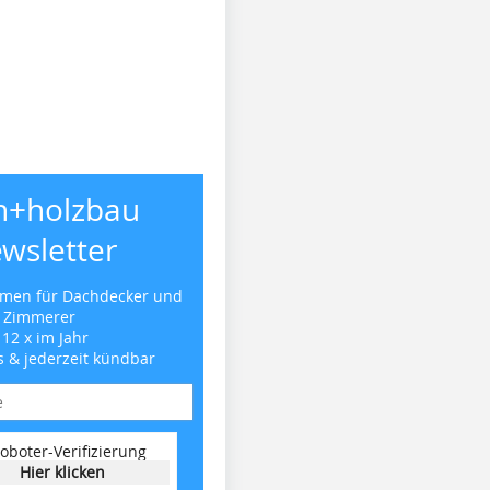
h+holzbau
wsletter
emen für Dachdecker und
Zimmerer
 12 x im Jahr
s & jederzeit kündbar
oboter-Verifizierung
Hier klicken