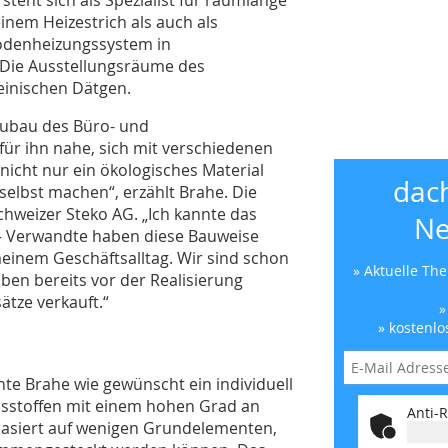
inem Heizestrich als auch als
odenheizungssystem in
Die Ausstellungsräume des
einischen Dätgen.
eubau des Büro- und
für ihn nahe, sich mit verschiedenen
nicht nur ein ökologisches Material
dac
selbst machen“, erzählt Brahe. Die
chweizer Steko AG. „Ich kannte das
Ne
– Verwandte haben diese Bauweise
 meinem Geschäftsalltag. Wir sind schon
» Aktuelle Th
ben bereits vor der Realisierung
tze verkauft.“
»
» kostenlo
e Brahe wie gewünscht ein individuell
stoffen mit einem hohen Grad an
Anti-R
 basiert auf wenigen Grundelementen,