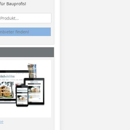
ür Bauprofis!
nbieter finden!
be