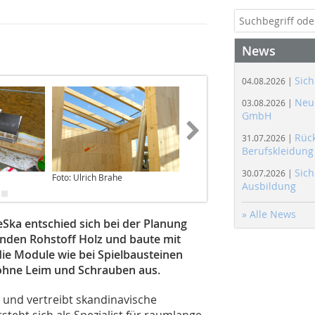
News
Sich
04.08.2026 |
Neue
03.08.2026 |
GmbH
Rüc
31.07.2026 |
Berufskleidung
Sich
30.07.2026 |
Foto: Ulrich Brahe
Foto: Ulrich Brahe
Ausbildung
» Alle News
Ska entschied sich bei der Planung
den Rohstoff Holz und baute mit
e Module wie bei Spielbausteinen
ohne Leim und Schrauben aus.
und vertreibt skandinavische
steht sich als Spezialist für raumlange