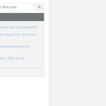
erheit bei Dacharbeiten
s Kapitel für die Zinco
knahmekonzept für
erer Start in die
Foto: Ulrich Brahe
Foto: Ulrich Brahe
Foto: Ulri