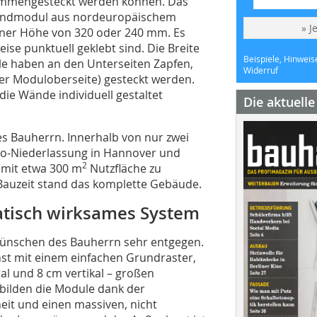
sammengesteckt werden können. Das
Grundmodul aus nordeuropäischem
» J
iner Höhe von 320 oder 240 mm. Es
ise punktuell geklebt sind. Die Breite
Beispiele, Hinweis
le haben an den Unterseiten Zapfen,
Widerruf
der Moduloberseite) gesteckt werden.
ie Wände individuell gestaltet
Die aktuell
s Bauherrn. Innerhalb von nur zwei
ko-Niederlassung in Hannover und
2
 mit etwa 300 m
Nutzfläche zu
Bauzeit stand das komplette Gebäude.
tatisch wirksames System
ünschen des Bauherrn sehr entgegen.
hst mit einem einfachen Grundraster,
al und 8 cm vertikal – großen
 bilden die Module dank der
eit und einen massiven, nicht