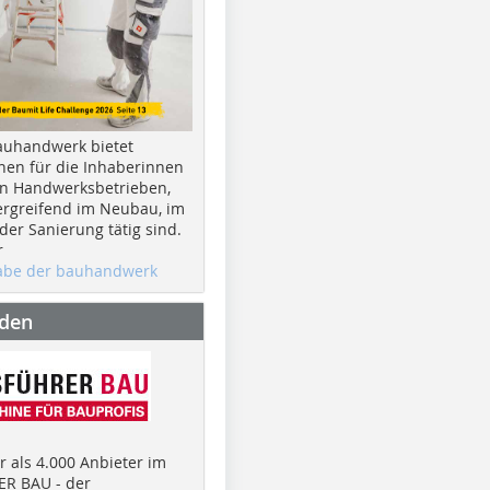
auhandwerk bietet
nen für die Inhaberinnen
n Handwerksbetrieben,
rgreifend im Neubau, im
er Sanierung tätig sind.
r
gabe der bauhandwerk
nden
 als 4.000 Anbieter im
R BAU - der