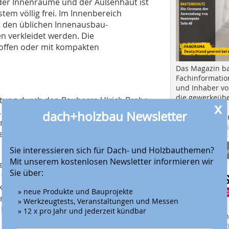
 der Innenräume und der Außenhaut ist
em völlig frei. Im Innenbereich
t den üblichen Innenausbau-
n ­verkleidet werden. Die
toffen oder mit kompakten
Das Magazin b
Fachinformatio
und Inhaber vo
die gewerkeübe
istung durch den Bauherrn Ulrich Brahe,
x
Ausbau und in d
. Auf der Baustelle wurde zunächst eine
dach+holzbau Newsletter
Hier geht es zu
en die Wände entsprechend den
aktuellen Aus
 jedem vorkonfektionierten Bausatz
Anbieter fi
Sie interessieren sich für Dach- und Holzbauthemen?
Mit unserem kostenlosen Newsletter informieren wir
der Wand eine Schwelle nach Plan
Sie über:
verschraubt. Die Schwelle hat
eckt und im Verbund hochgemauert
» neue Produkte und Bauprojekte
orab die Planung für seine Leitungen
» Werkzeugtests, Veranstaltungen und Messen
n Modulbausteine eingelegt. In
» 12 x pro Jahr und jederzeit kündbar
Finden Sie mehr
 Dämmung ausgefüllt, eine
EINKAUFSFÜHRE