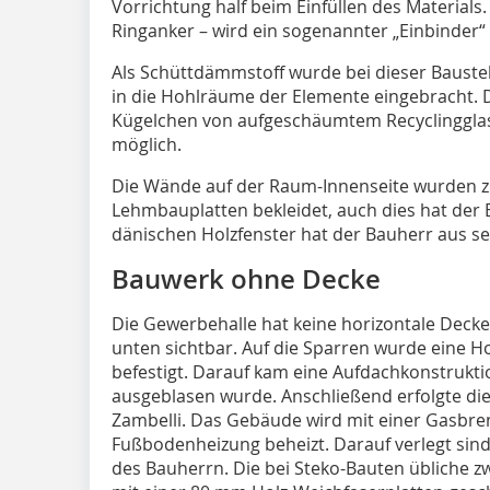
Vorrichtung half beim Einfüllen des Materials
Ringanker – wird ein sogenannter „Einbinder“
Als Schüttdämmstoff wurde bei dieser Baustel
in die Hohlräume der Elemente eingebracht. 
Kügelchen von aufgeschäumtem Recyclinggla
möglich.
Die Wände auf der Raum-Innenseite wurden z
Lehmbauplatten bekleidet, auch dies hat der B
dänischen Holzfenster hat der Bauherr aus 
Bauwerk ohne Decke
Die Gewerbehalle hat keine horizontale Decke
unten sichtbar. Auf die Sparren wurde eine H
befestigt. Darauf kam eine Aufdachkonstrukti
ausgeblasen wurde. Anschließend erfolgte di
Zambelli. Das Gebäude wird mit einer Gasbre
Fußbodenheizung beheizt. Darauf verlegt sin
des Bauherrn. Die bei Steko-Bauten üblich