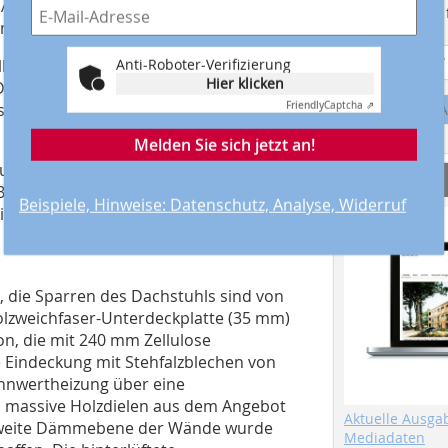
. Als oberer Wandabschluss – quasi als
Suchmaschine f
 mit 8 cm Höhe eingesetzt.
Anti-Roboter-Verifizierung
le ein Bläh-Glasgranulat von Poraver
Hier klicken
Dieser Dämmstoff besteht aus
Friendly
Captcha ⇗
s, aber auch andere Dämmstoffe sind
A
Melden Sie sich jetzt an!
um größten Teil mit Conluto
Service
auherr in Eigenarbeit erledigt. Die
Beispiele, Hinweise: Datenschutz, Analyse, Widerruf
seinem eigenen Programm beigesteuert.
, die Sparren des Dachstuhls sind von
olzweichfaser-Unterdeckplatte (35 mm)
on, die mit 240 mm Zellulose
e Eindeckung mit Stehfalzblechen von
nnwertheizung über eine
d massive Holzdielen aus dem Angebot
Aktuelle Ausga
e zweite Dämmebene der Wände wurde
Mediadaten