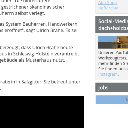
ffen. Die hinterlüftete
Abo-Shop
 gestrichener skandinavischer
Heftarchiv
herrn selbst verlegt.
Social-Medi
 das System Bauherren, Handwerkern
dach+holzb
eröffnet“, sagt Ulrich Brahe. Es sei
erzeugt, dass Ulrich Brahe heute
Unseren YouTu
aus in Schleswig-Holstein vorantreibt
Werkzeugtests,
gebäude als Musterhaus nutzt.
mehr finden Si
Sie finden uns
Instagram
.
raterin in Salzgitter. Sie betreut unter
Jobs
t.