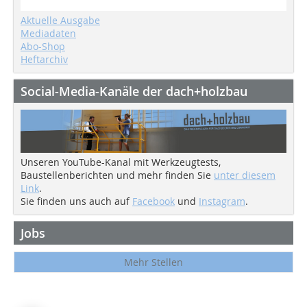
Aktuelle Ausgabe
Mediadaten
Abo-Shop
Heftarchiv
Social-Media-Kanäle der dach+holzbau
Unseren YouTube-Kanal mit Werkzeugtests,
Baustellenberichten und mehr finden Sie
unter diesem
Link
.
Sie finden uns auch auf
Facebook
und
Instagram
.
Jobs
Mehr Stellen