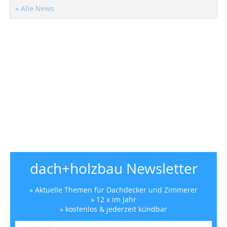
» Alle News
dach+holzbau Newsletter
» Aktuelle Themen für Dachdecker und Zimmerer
» 12 x im Jahr
» kostenlos & jederzeit kündbar