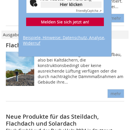
mithilfe von Live-Vorführungen präsentiert.
Hier klicken
Zu sehen waren Lösungen aus den drei...
Friendly
Captcha ⇗
mehr
Melden Sie sich jetzt an!
Ausgabe 03/2024
Beispiele, Hinweise: Datenschutz, Analyse,
Widerruf
Flachdach-Zwangslüfter mit Rotor
Bei einem zweischaligen Flachdachaufbau,
also bei Kaltdächern, die
konstruktionsbedingt über keine
ausreichende Lüftung verfügen oder die
durch nachträgliche Dämmmaßnahmen am
Gebäude ihre...
mehr
Neue Produkte für das Steildach,
Flachdach und Solardach