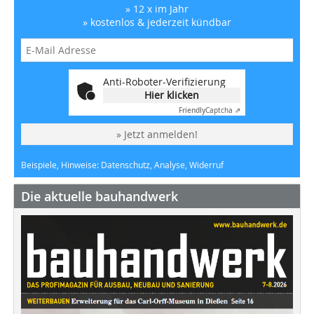
» 12 x im Jahr
» kostenlos & jederzeit kündbar
Anti-Roboter-Verifizierung
Hier klicken
Friendly
Captcha ⇗
» Jetzt anmelden!
Beispiele, Hinweise: Datenschutz, Analyse, Widerruf
Die aktuelle bauhandwerk