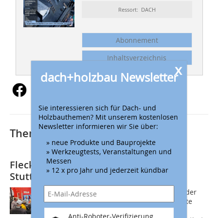
Ressort: DACH
Abonnement
Inhaltsverzeichnis
x
dach+holzbau Newsletter
Sie interessieren sich für Dach- und
Holzbauthemen? Mit unserem kostenlosen
Newsletter informieren wir Sie über:
Thematisch passende Artikel:
» neue Produkte und Bauprojekte
» Werkzeugtests, Veranstaltungen und
Messen
Fleck auf der Messe Dach+Holz in
» 12 x pro Jahr und jederzeit kündbar
Stuttgart
Auf dem Fleck-Messestand in Halle 4 der
Messe Dach+Holz wurden die Exponate
anhand realer Einbausituationen und
Anti-Roboter-Verifizierung