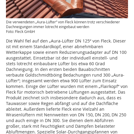
Die verwendeten ­„Aura-Lüfter“ von Fleck können trotz verschiedener
Dachneigungen immer lotrecht eingebaut werden
Foto: Fleck GmbH
Die Wahl fiel auf den „Aura-Lüfter DN 125“ von Fleck. Dieser
ist mit einem Standardkopf, einer abnehmbaren
Wetterkappe sowie einem Reduzierungsadapter auf DN 100
ausgestattet. Einsetzbar ist der individuell einstell- und
stets lotrecht einbaubare Lüfter bis etwa 60 Grad
Dachneigung. In den ersten beiden Bauabschnitten
verbaute Goldschmidtböing Bedachungen rund 300 „Aura-
Lüfter“; insgesamt werden etwa 900 Lüfter zum Einsatz
kommen. Einige der Lüfter wurden mit einem „Flairkopf“ von
Fleck für motorisch betriebene Lüftungen ausgestattet. Das
Produkt zeichnet sich insbesondere dadurch aus, dass es
Tauwasser sowie Regen abfängt und auf die Dachfläche
ableitet. Außerdem lieferte Fleck eine Vielzahl an
Wrasenlüftern mit Nennweiten von DN 150, DN 200, DN 250
und auch einige in DN 300. Sie dienen dem Abführen
großer, stark mit Feuchtigkeit und Dämpfen belasteter
Abluftmengen. Spezielle Solar-Durchgangspfannen von