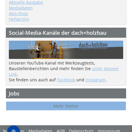
Aktuelle Ausgabe
Mediadaten
Abo-Shop
Heftarchiv
Social-Media-Kanäle der dach+holzbau
Unseren YouTube-Kanal mit Werkzeugtests,
Baustellenberichten und mehr finden Sie
unter diesem
Link
.
Sie finden uns auch auf
Facebook
und
Instagram
.
Jobs
Mehr Stellen
Newsletter
Mediadaten
AGB
Datenschutz
Impressum