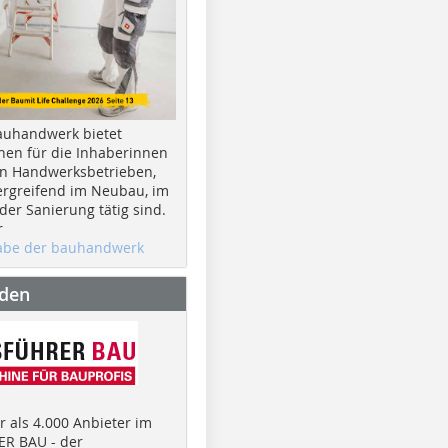
auhandwerk bietet
nen für die Inhaberinnen
n Handwerksbetrieben,
rgreifend im Neubau, im
er Sanierung tätig sind.
r
gabe der bauhandwerk
nden
 als 4.000 Anbieter im
R BAU - der