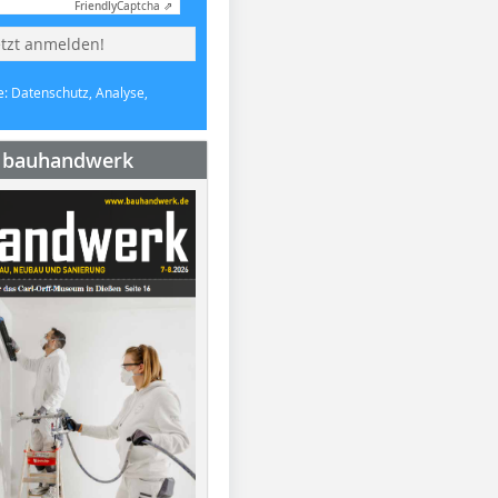
Friendly
Captcha ⇗
etzt anmelden!
e: Datenschutz, Analyse,
e bauhandwerk