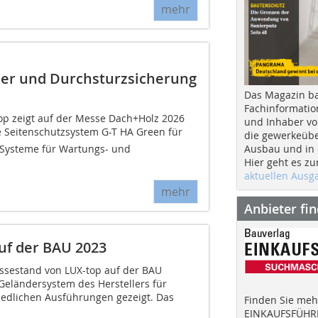
mehr
er und Durchsturzsicherung
Das Magazin b
Fachinformatio
p zeigt auf der Messe Dach+Holz 2026
und Inhaber vo
 Seitenschutzsystem G-T HA Green für
die gewerkeübe
Ausbau und in d
Systeme für Wartungs- und
Hier geht es zu
aktuellen Aus
mehr
Anbieter fi
uf der BAU 2023
ssestand von LUX-top auf der BAU
 Geländersystem des Herstellers für
iedlichen Ausführungen gezeigt. Das
Finden Sie mehr
EINKAUFSFÜHRE