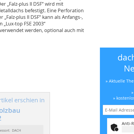
r „Falz-plus II DSF“ wird mit
talldachs befestigt. Eine Perforation
 „Falz-plus II DSF“ kann als Anfangs-,
n „Lux-top FSE 2003“
 verwendet werden, optional auch mit
dac
Ne
» Aktuelle Th
»
» kostenlo
tikel erschien in
olzbau
2
Anti-R
essort: DACH