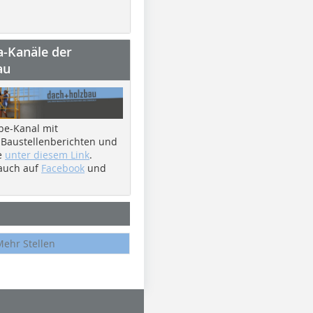
a-Kanäle der
au
be-Kanal mit
 Baustellenberichten und
e
unter diesem Link
.
 auch auf
Facebook
und
Mehr Stellen