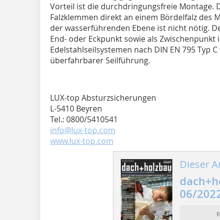
Vorteil ist die durchdringungsfreie Montage. De
Falzklemmen direkt an einem Bördelfalz des Me
der wasserführenden Ebene ist nicht nötig. Der
End- oder Eckpunkt sowie als Zwischenpunkt i
Edelstahlseilsystemen nach DIN EN 795 Typ C
überfahrbarer Seilführung.
LUX-top Absturzsicherungen
L-5410 Beyren
Tel.: 0800/5410541
info@lux-top.com
www.lux-top.com
Dieser Ar
dach+h
06/202
R