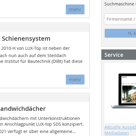
Suchmaschine f
mehr
A
it Schienensystem
 2010-H von LUX-Top ist neben der
Service
ach nun auch auf dem Steildach
Institut für Bautechnik (DIBt) hat diese
mehr
 Sandwichdächer
ndwichdächern mit Unterkonstruktionen
er Anschlagpunkt LUX-top SDS konzipiert.
Aktuelle Ausga
21 verfügt er über eine allgemeine...
Mediadaten