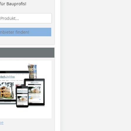
ür Bauprofis!
nbieter finden!
be