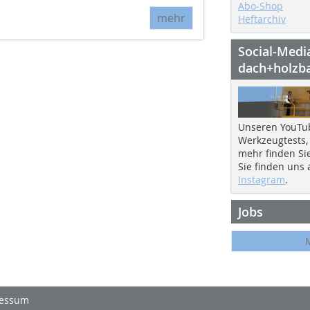
Abo-Shop
mehr
Heftarchiv
Social-Medi
dach+holzb
Unseren YouTu
Werkzeugtests,
mehr finden Si
Sie finden uns
Instagram
.
Jobs
essum