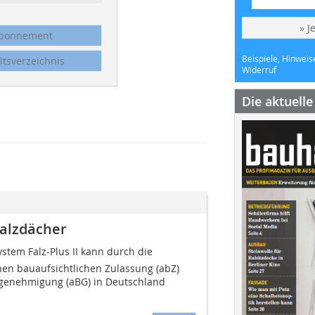
» J
bonnement
Beispiele, Hinweis
ltsverzeichnis
Widerruf
Die aktuell
falzdächer
tem Falz-Plus II kann durch die
nen bauaufsichtlichen Zulassung (abZ)
genehmigung (aBG) in Deutschland