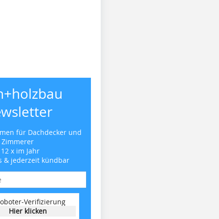
h+holzbau
wsletter
emen für Dachdecker und
Zimmerer
 12 x im Jahr
s & jederzeit kündbar
oboter-Verifizierung
Hier klicken