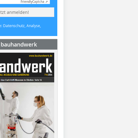
Friendly
Captcha ⇗
etzt anmelden!
e: Datenschutz, Analyse,
e bauhandwerk