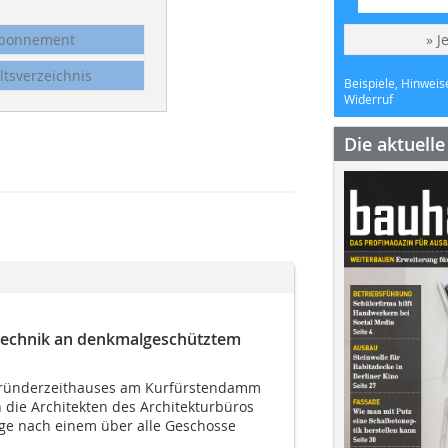
bonnement
» J
ltsverzeichnis
Beispiele, Hinweis
Widerruf
Die aktuell
stechnik an denkmalgeschütztem
Gründerzeithauses am Kurfürstendamm
n die Architekten des Architekturbüros
ge nach einem über alle Geschosse