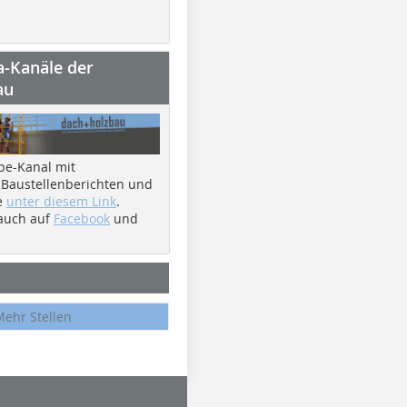
a-Kanäle der
au
be-Kanal mit
 Baustellenberichten und
e
unter diesem Link
.
 auch auf
Facebook
und
Mehr Stellen