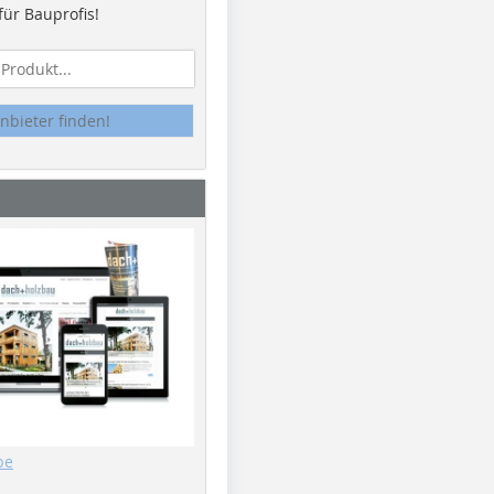
ür Bauprofis!
nbieter finden!
be