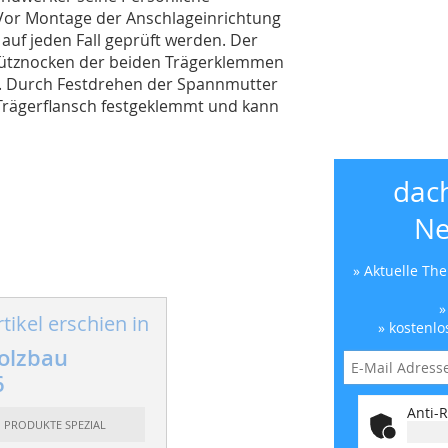
Vor Montage der Anschlageinrichtung
 auf jeden Fall geprüft werden. Der
Stütznocken der beiden Trägerklemmen
e. Durch Festdrehen der Spannmutter
rägerflansch festgeklemmt und kann
dac
Ne
» Aktuelle Th
»
tikel erschien in
» kostenlo
olzbau
6
Anti-R
: PRODUKTE SPEZIAL