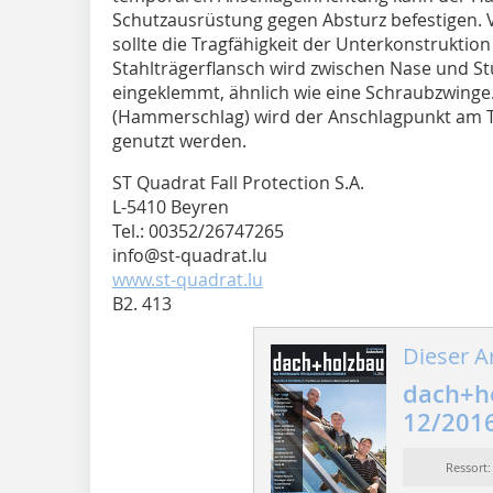
Schutzausrüstung gegen Absturz befestigen. 
sollte die Tragfähigkeit der Unterkonstruktion
Stahlträgerflansch wird zwischen Nase und 
eingeklemmt, ähnlich wie eine Schraubzwing
(Hammerschlag) wird der Anschlagpunkt am T
genutzt werden.
ST Quadrat Fall Protection S.A.
L-5410 Beyren
Tel.: 00352/26747265
info@st-quadrat.lu
www.st-quadrat.lu
B2. 413
Dieser Ar
dach+h
12/201
Ressort