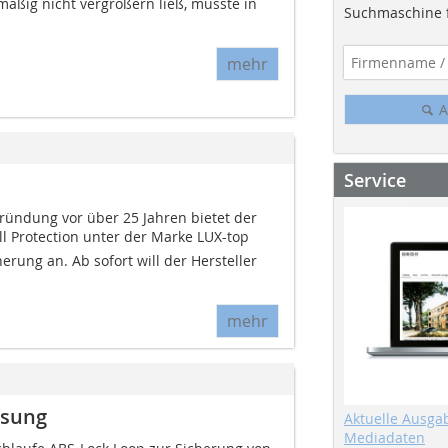
mäßig nicht vergrößern ließ, musste in
Suchmaschine f
mehr
A
Service
ündung vor über 25 Jahren bietet der
l Protection unter der Marke LUX-top
erung an. Ab sofort will der Hersteller
mehr
ssung
Aktuelle Ausga
Mediadaten