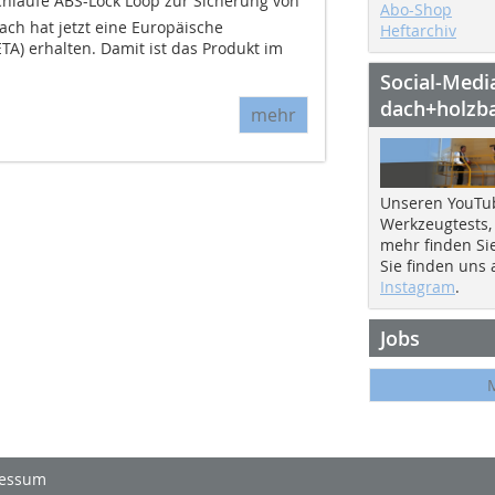
hlaufe ABS-Lock Loop zur Sicherung von
Abo-Shop
ach hat jetzt eine Europäische
Heftarchiv
A) erhalten. Damit ist das Produkt im
Social-Medi
dach+holzb
mehr
Unseren YouTu
Werkzeugtests,
mehr finden Si
Sie finden uns
Instagram
.
Jobs
essum