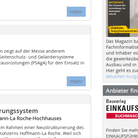
mehr
Das Magazin b
Fachinformatio
ion zeigt auf der Messe anderem
und Inhaber vo
 Seitenschutz- und Geländersysteme
die gewerkeübe
zausrüstungen (PSAgA) für den Einsatz in
Ausbau und in d
Hier geht es zu
aktuellen Aus
mehr
Anbieter fi
erungssystem
mann-La Roche-Hochhauses
im Rahmen einer Neustrukturierung des
Finden Sie mehr
Konzerns Hoffmann-La Roche. Weil sich
EINKAUFSFÜHRE