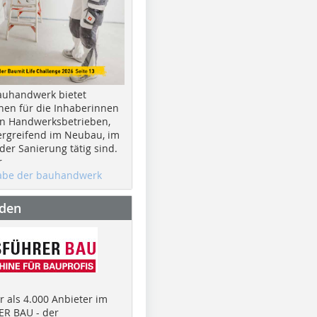
auhandwerk bietet
nen für die Inhaberinnen
n Handwerksbetrieben,
rgreifend im Neubau, im
er Sanierung tätig sind.
r
gabe der bauhandwerk
nden
 als 4.000 Anbieter im
R BAU - der