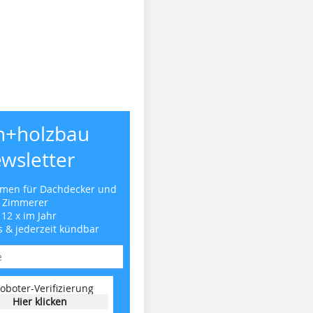
h+holzbau
wsletter
emen für Dachdecker und
Zimmerer
 12 x im Jahr
s & jederzeit kündbar
oboter-Verifizierung
Hier klicken