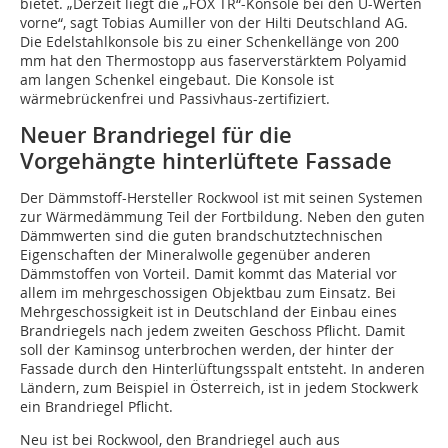
bietet. „Derzeit liegt die „FOX TR“-Konsole bei den U-Werten
vorne“, sagt Tobias Aumiller von der Hilti Deutschland AG.
Die Edelstahlkonsole bis zu einer Schenkellänge von 200
mm hat den Thermostopp aus faserverstärktem Polyamid
am langen Schenkel eingebaut. Die Konsole ist
wärmebrückenfrei und Passivhaus-zertifiziert.
Neuer Brandriegel für die
Vorgehängte hinterlüftete Fassade
Der Dämmstoff-Hersteller Rockwool ist mit seinen Systemen
zur Wärmedämmung Teil der Fortbildung. Neben den guten
Dämmwerten sind die guten brandschutztechnischen
Eigenschaften der Mineralwolle gegenüber anderen
Dämmstoffen von Vorteil. Damit kommt das Material vor
allem im mehrgeschossigen Objektbau zum Einsatz. Bei
Mehrgeschossigkeit ist in Deutschland der Einbau eines
Brandriegels nach jedem zweiten Geschoss Pflicht. Damit
soll der Kaminsog unterbrochen werden, der hinter der
Fassade durch den Hinterlüftungsspalt entsteht. In anderen
Ländern, zum Beispiel in Österreich, ist in jedem Stockwerk
ein Brandriegel Pflicht.
Neu ist bei Rockwool, den Brandriegel auch aus