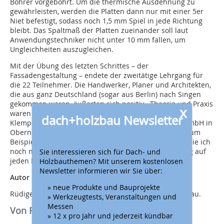
Bohrer vorgebohrt. Um die thermische Ausdehnung zu
gewährleisten, werden die Platten dann nur mit einer 5er
Niet befestigt, sodass noch 1,5 mm Spiel in jede Richtung
bleibt. Das Spaltmaß der Platten zueinander soll laut
Anwendungstechniker nicht unter 10 mm fallen, um
Ungleichheiten auszugleichen.
Mit der Übung des letzten Schrittes – der
Fassadengestaltung – endete der zweitätige Lehrgang für
die 22 Teilnehmer. Die Handwerker, Planer und Architekten,
die aus ganz Deutschland (sogar aus Berlin) nach Singen
gekommen waren, äußerten sich positiv. „Theorie und Praxis
x
waren sehr ansprechend“, sagte Heico Bauser,
dach+holzbau Newsletter
Klempnermeister und Betriebsleiter von der Lange GmbH in
Oberndorf am Neckar. „Das Thema Brandriegel war zum
Beispiel neu für mich und auch viele andere Details, die ich
Sie interessieren sich für Dach- und
noch nicht kannte. Von dem her hat sich der Lehrgang auf
Holzbauthemen? Mit unserem kostenlosen
jeden Fall gelohnt“, so sein Resümee.“
Newsletter informieren wir Sie über:
Autor
» neue Produkte und Bauprojekte
Rüdiger Sinn ist Redakteur der Zeitschrift dach+holzbau.
» Werkzeugtests, Veranstaltungen und
Messen
Von Rüdiger Sinn
» 12 x pro Jahr und jederzeit kündbar