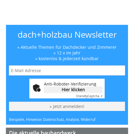
dach+holzbau Newsletter
» Aktuelle Themen für Dachdecker und Zimmerer
» 12 x im Jahr
» kostenlos & jederzeit kündbar
Anti-Roboter-Verifizierung
Hier klicken
Friendly
Captcha ⇗
» Jetzt anmelden!
Beispiele, Hinweise: Datenschutz, Analyse, Widerruf
Die aktuelle bauhandwerk