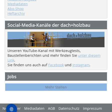
Mediadaten
Abo-Shop
Heftarchiv
Social-Media-Kanäle der dach+holzbau
Unseren YouTube-Kanal mit Werkzeugtests,
Baustellenberichten und mehr finden Sie
unter diesem
Link
.
Sie finden uns auch auf
Facebook
und
Instagram
.
Jobs
Mehr Stellen
Newsletter
Mediadaten
AGB
Datenschutz
Impressum