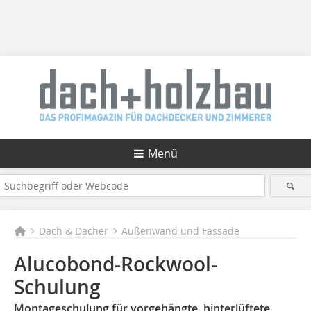
Menü
Dach & Dächer
Außenwand und Fassade
Alucobond-Rockwool-
Schulung
Montageschulung für vorgehängte, hinterlüftete