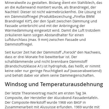
Mineralwolle zu gestalten. Bislang dient ein Stahlblech, das
an die Außenwand montiert wurde, als Brandriegel, der
Nachteil: Dieser ist nicht wärmebrückenfrei. Die Lösung ist
ein Dämmstoffriegel (Produktbezeichung „Firefox BWM
Brandriegel Kit“), der den Spalt zwischen Dämmung und
Fassade unterbricht und mit der Anbringung der
Wärmedämmung eingesetzt wird. Damit die Luft trotzdem
zirkulieren kann sorgen Abstandhalter für einen
Luftdurchlass (max. 9 mm) zwischen Fassade und
Dämmstoffriegel.
Seit kurzer Zeit hat der Dämmstoff „Fixrock“ den Nachweis,
dass er drei Monate frei bewitterbar ist. Der
schalldämmende und nicht brennbare Dämmstoff
(Brandschutzklasse A1) ist hydrophob, das heißt, er nimmt
keine oder nur geringe Feuchtigkeit auf (wasserabweisend)
und behält dabei vor allem seine Dämmeigenschaften.
Windsog und Temperaturausdehnung
Der letzte Theorievortrag macht am ersten Tag 3A
Composite, der Hersteller der Alucobond-Fassadentafeln.
Der Composite-Werkstoff wurde 1968 von BASF in
Zusammenarbeit mit Alusuisse erfunden. 1969 wurde mit