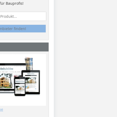
ür Bauprofis!
nbieter finden!
be