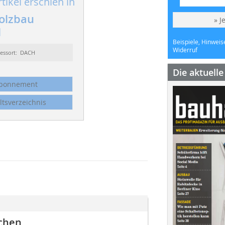
tikel erschien in
olzbau
» J
1
Beispiele, Hinweis
Widerruf
essort: DACH
Die aktuell
bonnement
ltsverzeichnis
chen