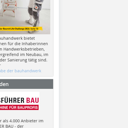
auhandwerk bietet
nen für die Inhaberinnen
n Handwerksbetrieben,
rgreifend im Neubau, im
er Sanierung tätig sind.
r
gabe der bauhandwerk
nden
 als 4.000 Anbieter im
R BAU - der