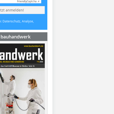
Friendly
Captcha ⇗
etzt anmelden!
e: Datenschutz, Analyse,
e bauhandwerk