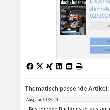
Dieser Ar
dach+h
02/202
R
A
Inha
Thematisch passende Artikel:
Ausgabe 01/2023
Bestehende Dachfenster austaus