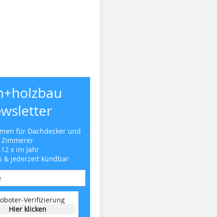
h+holzbau
wsletter
emen für Dachdecker und
Zimmerer
 12 x im Jahr
s & jederzeit kündbar
oboter-Verifizierung
Hier klicken