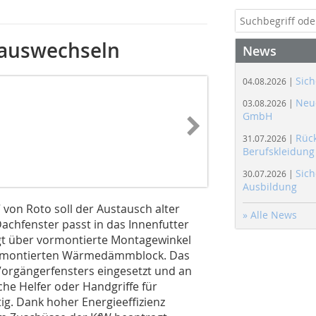
 auswechseln
News
Sich
04.08.2026 |
Neue
03.08.2026 |
GmbH
Rüc
31.07.2026 |
Berufskleidung
Sich
30.07.2026 |
Ausbildung
von Roto soll der Austausch alter
» Alle News
achfenster passt in das Innenfutter
ügt über vormontierte Montagewinkel
vormontierten Wärmedämmblock. Das
 Vorgängerfensters eingesetzt und an
che Helfer oder Handgriffe für
tig. Dank hoher Energieeffizienz