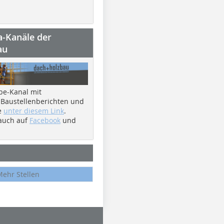
a-Kanäle der
au
be-Kanal mit
 Baustellenberichten und
e
unter diesem Link
.
 auch auf
Facebook
und
Mehr Stellen