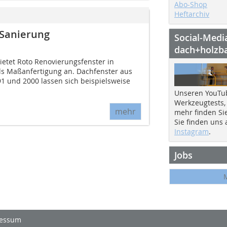
Abo-Shop
Heftarchiv
 Sanierung
Social-Medi
dach+holzb
ietet Roto Renovierungsfenster in
ls Maßanfertigung an. Dachfenster aus
1 und 2000 lassen sich beispielsweise
Unseren YouTu
Werkzeugtests,
mehr
mehr finden Si
Sie finden uns
Instagram
.
Jobs
essum