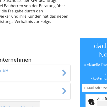
m Zuschüsse der KfW beantragt
bei Bauherren von der Beratung über
 die Freigabe durch den
dwerker und ihre Kunden hat das neben
istungs-Verhältnis zur Folge.
dac
Ne
 Unternehmen
» Aktuelle Th
GmbH
»
» kostenlo
Anti-R