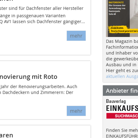
ter sind für Dachfenster aller Hersteller
gänge in passgenauen Varianten
Q AV1 lassen sich Dachfenster gängiger...
mehr
Das Magazin b
Fachinformatio
und Inhaber vo
die gewerkeübe
Ausbau und in d
Hier geht es zu
enovierung mit Roto
aktuellen Aus
Jahr der Renovierungsarbeiten. Auch
Anbieter fi
von Dachdeckern und Zimmerern: Der
mehr
Finden Sie mehr
paren
EINKAUFSFÜHRE