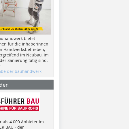
auhandwerk bietet
nen für die Inhaberinnen
n Handwerksbetrieben,
rgreifend im Neubau, im
er Sanierung tätig sind.
r
gabe der bauhandwerk
nden
 als 4.000 Anbieter im
R BAU - der