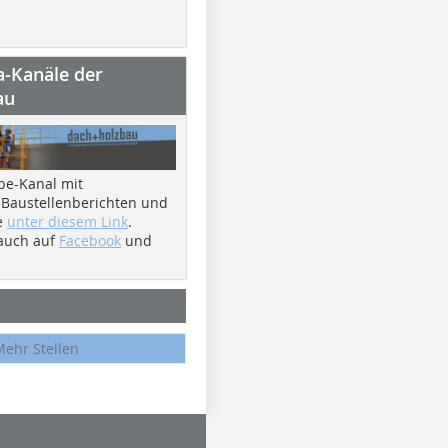
a-Kanäle der
au
be-Kanal mit
 Baustellenberichten und
e
unter diesem Link
.
 auch auf
Facebook
und
Mehr Stellen