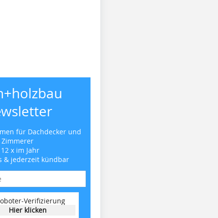
h+holzbau
wsletter
emen für Dachdecker und
Zimmerer
 12 x im Jahr
s & jederzeit kündbar
oboter-Verifizierung
Hier klicken