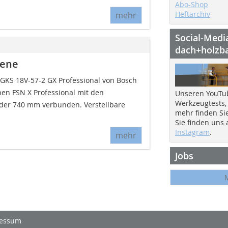
Abo-Shop
Heftarchiv
mehr
Social-Medi
dach+holzb
iene
GKS 18V-57-2 GX Professional von Bosch
n FSN X Professional mit den
Unseren YouTu
Werkzeugtests,
oder 740 mm verbunden. Verstellbare
mehr finden Si
Sie finden uns
Instagram
.
mehr
Jobs
essum