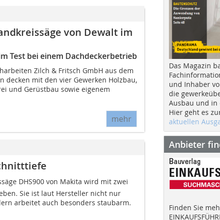
andkreissäge von Dewalt im
im Test bei einem Dachdeckerbetrieb
Das Magazin b
harbeiten Zilch & Fritsch GmbH aus dem
Fachinformatio
n decken mit den vier Gewerken Holzbau,
und Inhaber vo
ei und Gerüstbau sowie eigenem
die gewerkeübe
Ausbau und in d
Hier geht es zu
mehr
aktuellen Aus
Anbieter fi
hnitttiefe
säge DHS900 von Makita wird mit zwei
eben. Sie ist laut Hersteller nicht nur
ndern arbeitet auch besonders staubarm.
Finden Sie mehr
EINKAUFSFÜHRE