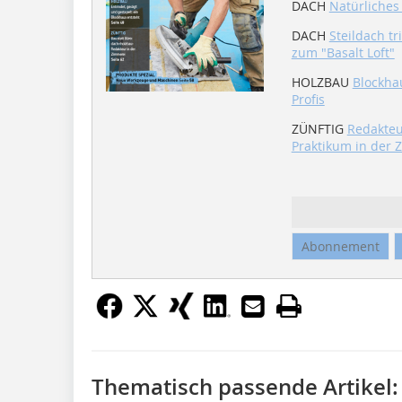
DACH
Natürliches
DACH
Steildach t
zum "Basalt Loft"
HOLZBAU
Blockha
Profis
ZÜNFTIG
Redakteu
Praktikum in der 
Abonnement
Thematisch passende Artikel: