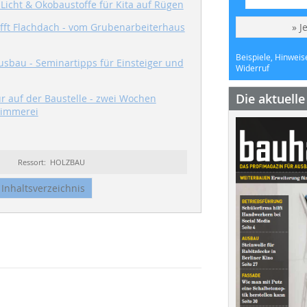
 Licht & Ökobaustoffe für Kita auf Rügen
rifft Flachdach - vom Grubenarbeiterhaus
» J
Beispiele, Hinweis
usbau - Seminartipps für Einsteiger und
Widerruf
Die aktuell
r auf der Baustelle - zwei Wochen
Zimmerei
Ressort: HOLZBAU
Inhaltsverzeichnis