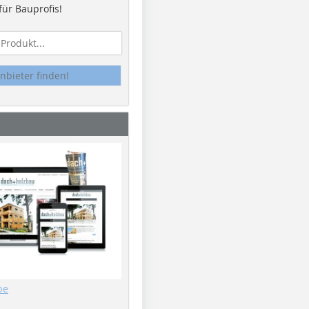
ür Bauprofis!
nbieter finden!
be