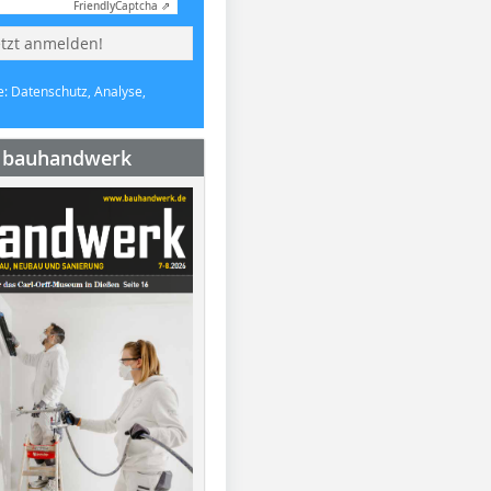
Friendly
Captcha ⇗
etzt anmelden!
e: Datenschutz, Analyse,
e bauhandwerk