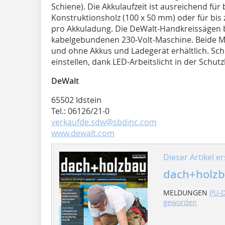
Schiene). Die Akkulaufzeit ist ausreichend für 
Konstruktionsholz (100 x 50 mm) oder für bis 
pro Akkuladung. Die DeWalt-Handkreissägen bi
kabelgebundenen 230-Volt-Maschine. Beide Mod
und ohne Akkus und Ladegerät erhältlich. Schn
einstellen, dank LED-Arbeitslicht in der Schutz
DeWalt
65502 Idstein
Tel.: 06126/21-0
verkaufde.sdw@sbdinc.com
www.dewalt.com
Dieser Artikel er
dach+holzb
MELDUNGEN
PU-D
geworden