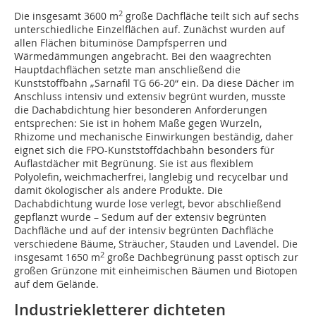
2
Die insgesamt 3600 m
große Dachfläche teilt sich auf sechs
unterschiedliche Einzelflächen auf. Zunächst wurden auf
allen Flächen bituminöse Dampfsperren und
Wärmedämmungen angebracht. Bei den waagrechten
Hauptdachflächen setzte man anschließend die
Kunststoffbahn „Sarnafil TG 66-20“ ein. Da diese Dächer im
Anschluss intensiv und extensiv begrünt wurden, musste
die Dachabdichtung hier besonderen Anforderungen
entsprechen: Sie ist in hohem Maße gegen Wurzeln,
Rhizome und mechanische Einwirkungen beständig, daher
eignet sich die FPO-Kunststoffdachbahn besonders für
Auflastdächer mit ­Begrünung. Sie ist aus flexiblem
Polyolefin, weichmacherfrei, langlebig und recycelbar und
damit ökologischer als andere Produkte. Die
Dachabdichtung wurde lose verlegt, bevor abschließend
gepflanzt wurde – Sedum auf der extensiv begrünten
Dachfläche und auf der intensiv begrünten Dachfläche
verschiedene Bäume, Sträucher, Stauden und Lavendel. Die
2
insgesamt 1650 m
große Dachbegrünung passt optisch zur
großen Grünzone mit einheimischen Bäumen und Biotopen
auf dem Gelände.
Industriekletterer dichteten