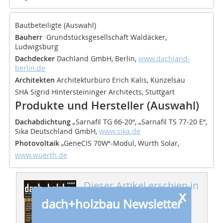
Bautbeteiligte (Auswahl)
Bauherr
Grundstücksgesellschaft Waldäcker,
Ludwigsburg
Dachdecker
Dachland GmbH, Berlin,
www.dachland-
berlin.de
Architekten
Architekturbüro Erich Kalis, Künzelsau
SHA Sigrid Hintersteininger Architects, Stuttgart
Produkte und Hersteller (Auswahl)
Dachabdichtung
„Sarnafil TG 66-20“, „Sarnafil TS 77-20 E“,
Sika Deutschland GmbH,
www.sika.de
Photovoltaik
„GeneCIS 70W“-Modul, Würth Solar,
www.wuerth.de
Dieser Artikel erschien in
x
dach+holzbau
dach+holzbau Newsletter
04/2015