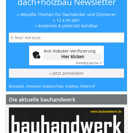
dach+holzbau Newsletter
» Aktuelle Themen für Dachdecker und Zimmerer
» 12 x im Jahr
» kostenlos & jederzeit kündbar
Anti-Roboter-Verifizierung
Hier klicken
Friendly
Captcha ⇗
» Jetzt anmelden!
Beispiele, Hinweise: Datenschutz, Analyse, Widerruf
Die aktuelle bauhandwerk