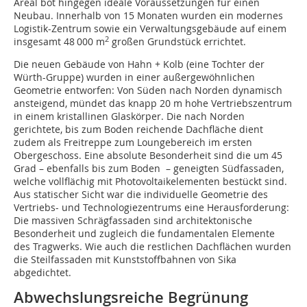
Areal bot hingegen ideale Voraussetzungen für einen
Neubau. Innerhalb von 15 Monaten wurden ein modernes
Logistik-Zentrum sowie ein Verwaltungsgebäude auf einem
2
insgesamt 48 000 m
großen Grundstück errichtet.
Die neuen Gebäude von Hahn + Kolb (eine Tochter der
Würth-Gruppe) wurden in einer außergewöhnlichen
Geometrie entworfen: Von Süden nach Norden dynamisch
ansteigend, mündet das knapp 20 m hohe Vertriebszentrum
in einem kristallinen Glaskörper. Die nach Norden
gerichtete, bis zum Boden reichende Dachfläche dient
zudem als Freitreppe zum Loungebereich im ersten
Obergeschoss. Eine absolute Besonderheit sind die um 45
Grad – ebenfalls bis zum Boden – geneigten Südfassaden,
welche vollflächig mit Photovoltaikelementen bestückt sind.
Aus statischer Sicht war die individuelle Geometrie des
Vertriebs- und Technologiezentrums eine Herausforderung:
Die massiven Schrägfassaden sind architektonische
Besonderheit und zugleich die fundamentalen Elemente
des Tragwerks. Wie auch die restlichen Dachflächen wurden
die Steilfassaden mit Kunststoffbahnen von Sika
abgedichtet.
Abwechslungsreiche Begrünung