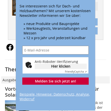
Sie interessieren sich für Dach- und
Ressort: DACH
Holzbauthemen? Mit unserem kostenlosen
Newsletter informieren wir Sie über:
Abonnement
» neue Produkte und Bauprojekte
» Werkzeugtests, Veranstaltungen und
Inhaltsverzeichnis
Messen
» 12 x pro Jahr und jederzeit kündbar
Anti-Roboter-Verifizierung
Hier klicken
Thematisch passende Artikel:
Friendly
Captcha ⇗
Ausgabe 05/2019
Melden Sie sich jetzt an!
Vorteile von Kunststoffdachbahnen für
Solardächer
Beispiele, Hinweise: Datenschutz, Analyse,
Widerruf
Die Energiegewinnung aus Photovoltaik ist
zusammen mit der Windenergie eines der