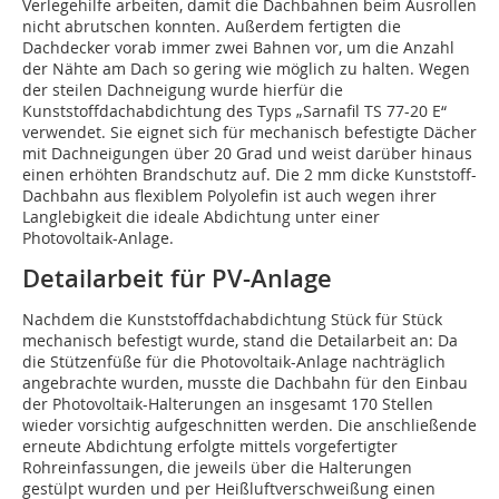
Verlegehilfe arbeiten, damit die Dachbahnen beim Ausrollen
nicht abrutschen konnten. Außerdem fertigten die
Dachdecker vorab immer zwei Bahnen vor, um die Anzahl
der Nähte am Dach so gering wie möglich zu halten. Wegen
der steilen Dachneigung wurde hierfür die
Kunststoffdachabdichtung des Typs „Sarnafil TS 77-20 E“
verwendet. Sie eignet sich für mechanisch befestigte Dächer
mit Dachneigungen über 20 Grad und weist darüber hinaus
einen erhöhten Brandschutz auf. Die 2 mm dicke Kunststoff-
Dachbahn aus flexiblem Polyolefin ist auch wegen ihrer
Langlebigkeit die ideale Abdichtung unter einer
Photovoltaik-Anlage.
Detailarbeit für PV-Anlage
Nachdem die Kunststoffdachabdichtung Stück für Stück
mechanisch befestigt wurde, stand die Detailarbeit an: Da
die Stützenfüße für die Photovoltaik-Anlage nachträglich
angebrachte wurden, musste die Dachbahn für den Einbau
der Photovoltaik-Halterungen an insgesamt 170 Stellen
wieder vorsichtig aufgeschnitten werden. Die anschließende
erneute Abdichtung erfolgte mittels vorgefertigter
Rohreinfassungen, die jeweils über die Halterungen
gestülpt wurden und per Heißluftverschweißung einen