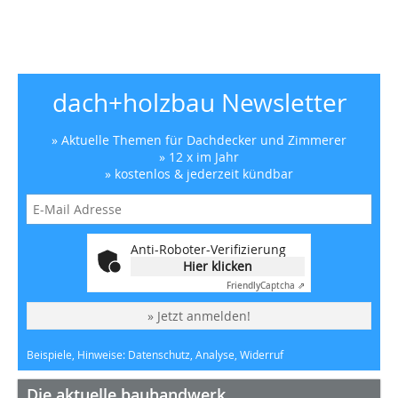
dach+holzbau Newsletter
» Aktuelle Themen für Dachdecker und Zimmerer
» 12 x im Jahr
» kostenlos & jederzeit kündbar
Anti-Roboter-Verifizierung
Hier klicken
Friendly
Captcha ⇗
» Jetzt anmelden!
Beispiele, Hinweise: Datenschutz, Analyse, Widerruf
Die aktuelle bauhandwerk