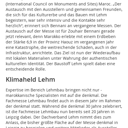
(International Council on Monuments and Sites) Maroc. „Der
Austausch mit den Ausstellern und gemeinsamen Freunden,
die sich für das Kulturerbe und das Bauen mit Lehm
begeistern, war sehr intensiv und die Kontakte sehr
herzlich“, erinnert sich Bennani an vergangene Messen. Der
Austausch auf der Messe ist für Zouhair Bennani gerade
jetzt relevant, denn Marokko erlebte mit einem Erdbeben
der Stärke 6,9 in der Provinz Haouz im vergangenen Jahr
eine Katastrophe, die ­weitreichende Schäden, auch in der
Infrastruktur, anrichtete. Das Ziel ist nun der Wiederaufbau
mit lokalen Materialien unter Wahrung der authentischen
kulturellen ­Identität. Der Baustoff Lehm spielt dabei eine
entscheidende Rolle.
Klimaheld Lehm
Expertise im Bereich Lehmbau bringen nicht nur ­
marokkanische Spezialisten mit auf die denkmal. Die
Fachmesse Lehmbau findet auch in diesem Jahr im Rahmen
der denkmal statt. Während die denkmal 30 Jahre zelebriert,
ist die Fachmesse Lehmbau nun bereits seit 20 Jahren in
Leipzig dabei. Der Dachverband Lehm nimmt dies zum
Anlass, die bisher größte Fläche auf der Messe denkmal in
Leipzig zu ­bespielen und weitere Mitglieder als ­Aussteller