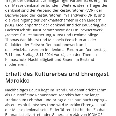
Träger der denkmal. Als langjähriger Partner ist es eng mit
der Messe denkmal verbunden. Weitere, ideelle Träger der
denkmal sind der Verband der Restauratoren (VDR), der
Dachverband der Restauratoren im Handwerk (DRH), und
die Vereinigung der Denkmal­fachämter in den Ländern
(VDL). Medienpartner der denkmal sind der Bauverlag, die
Fachzeitschrift Bausubstanz sowie das Online-­Netzwerk
„romoe“ für Restaurierung, Kunst und ­Denkmalpflege.
Thomas Wieckhorst und Michaela Podschun aus der
Redaktion der Zeitschriften bauhandwerk und
dach+holzbau werden im denkmal-Forum am Donnerstag,
7.11. und ­Freitag, 8.11.2024 Vorträge zu den Themen
Klimaschutz, Nachhaltigkeit und Bauen im Bestand
moderieren.
Erhalt des Kulturerbes und Ehrengast
Marokko
Nachhaltiges Bauen liegt im Trend und damit erlebt Lehm
als Baustoff eine Renaissance. Marokko hat eine lange
Tradition im Lehmbau und bringt diese nun nach Leipzig –
als erstes afrikanisches Land wird ­Marokko Ehrengast auf
der Messe denkmal sein. Feder­führend ist hierbei Zouhair
Bennani, stellvertretender Generalsekretär von ICOMOS