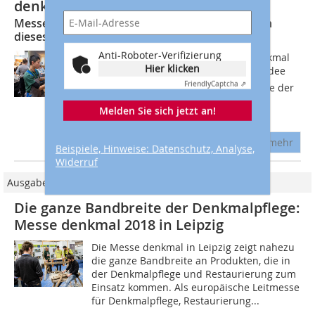
denkmal
Messe denkmal und Fachmesse Lehmbau feiern
dieses Jahr Jubiläum
Anti-Roboter-Verifizierung
Marokkanische Expertise auf der denkmal
Hier klicken
für den Erhalt von Kulturerbe  diese Idee
Friendly
Captcha ⇗
wurde bereits seit der letzten Ausgabe der
Europäischen Leitmesse verfolgt.
Melden Sie sich jetzt an!
Federführend ist hierbei Zouhair...
mehr
Beispiele, Hinweise: Datenschutz, Analyse,
Widerruf
Ausgabe 06/2018
Die ganze Bandbreite der Denkmalpflege:
Messe denkmal 2018 in Leipzig
Die Messe denkmal in Leipzig zeigt nahezu
die ganze Bandbreite an Produkten, die in
der Denkmalpflege und Restaurierung zum
Einsatz kommen. Als europäische Leitmesse
für Denkmalpflege, Restaurierung...