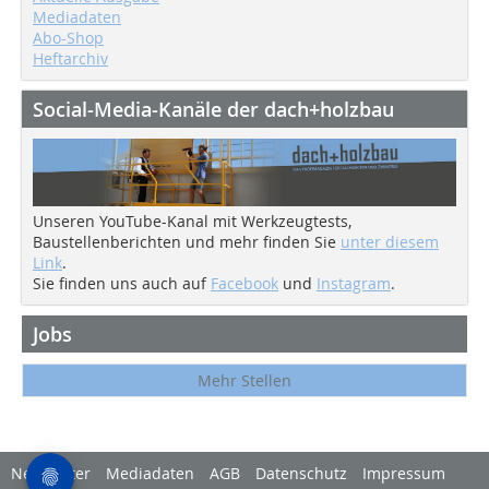
Mediadaten
Abo-Shop
Heftarchiv
Social-Media-Kanäle der dach+holzbau
Unseren YouTube-Kanal mit Werkzeugtests,
Baustellenberichten und mehr finden Sie
unter diesem
Link
.
Sie finden uns auch auf
Facebook
und
Instagram
.
Jobs
Mehr Stellen
Newsletter
Mediadaten
AGB
Datenschutz
Impressum