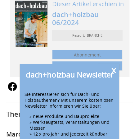
Dieser Artikel erschien in
dach+holzbau
06/2024
Ressort: BRANCHE
Abonnement
Inhaltsverzeichnis
x
dach+holzbau Newsletter
Sie interessieren sich für Dach- und
Holzbauthemen? Mit unserem kostenlosen
Newsletter informieren wir Sie über:
Thematisch passende Artikel:
» neue Produkte und Bauprojekte
» Werkzeugtests, Veranstaltungen und
Messen
Marokko ist Ehrengast auf der Messe
» 12 x pro Jahr und jederzeit kündbar