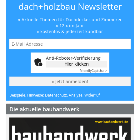
dach+holzbau Newsletter
» Aktuelle Themen für Dachdecker und Zimmerer
» 12 x im Jahr
» kostenlos & jederzeit kündbar
Anti-Roboter-Verifizierung
Hier klicken
Friendly
Captcha ⇗
» Jetzt anmelden!
Beispiele, Hinweise: Datenschutz, Analyse, Widerruf
Die aktuelle bauhandwerk