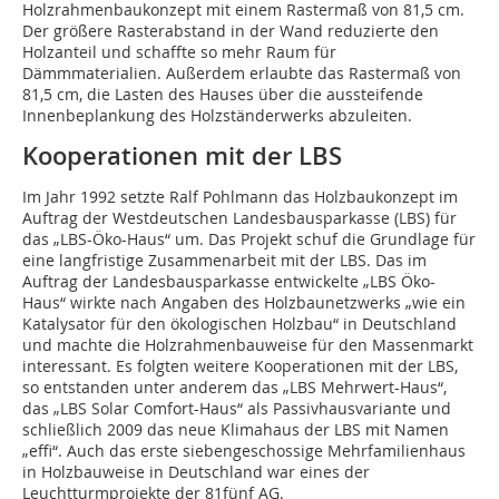
Holzrahmenbaukonzept mit einem Rastermaß von 81,5 cm.
Der größere Rasterabstand in der Wand reduzierte den
Holzanteil und schaffte so mehr Raum für
Dämmmaterialien. Außerdem erlaubte das Rastermaß von
81,5 cm, die Lasten des Hauses über die aussteifende
Innenbeplankung des Holzständerwerks abzuleiten.
Kooperationen mit der LBS
Im Jahr 1992 setzte Ralf Pohlmann das Holzbaukonzept im
Auftrag der Westdeutschen Landesbausparkasse (LBS) für
das „LBS-Öko-Haus“ um. Das Projekt schuf die Grundlage für
eine langfristige Zusammenarbeit mit der LBS. Das im
Auftrag der Landesbausparkasse entwickelte „LBS Öko-
Haus“ wirkte nach Angaben des Holzbaunetzwerks „wie ein
Katalysator für den ökologischen Holzbau“ in Deutschland
und machte die Holzrahmenbauweise für den Massenmarkt
interessant. Es folgten weitere Kooperationen mit der LBS,
so entstanden unter anderem das „LBS Mehrwert-Haus“,
das „LBS Solar Comfort-Haus“ als Passivhausvariante und
schließlich 2009 das neue Klimahaus der LBS mit Namen
„effi“. Auch das erste siebengeschossige Mehrfamilienhaus
in Holzbauweise in Deutschland war eines der
Leuchtturmprojekte der 81fünf AG.