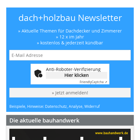
dach+holzbau Newsletter
» Aktuelle Themen für Dachdecker und Zimmerer
» 12 x im Jahr
» kostenlos & jederzeit kündbar
Anti-Roboter-Verifizierung
Hier klicken
Friendly
Captcha ⇗
» Jetzt anmelden!
Beispiele, Hinweise: Datenschutz, Analyse, Widerruf
Die aktuelle bauhandwerk