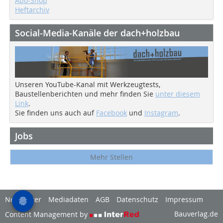
Abo-Shop
Heftarchiv
Social-Media-Kanäle der dach+holzbau
Unseren YouTube-Kanal mit Werkzeugtests,
Baustellenberichten und mehr finden Sie
unter diesem
Link
.
Sie finden uns auch auf
Facebook
und
Instagram
.
Jobs
Mehr Stellen
Newsletter
Mediadaten
AGB
Datenschutz
Impressum
Bauverlag.de
Content Management by