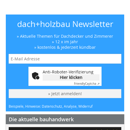
dach+holzbau Newsletter
» Aktuelle Themen für Dachdecker und Zimmerer
» 12 x im Jahr
» kostenlos & jederzeit kündbar
Anti-Roboter-Verifizierung
Hier klicken
Friendly
Captcha ⇗
» Jetzt anmelden!
Beispiele, Hinweise: Datenschutz, Analyse, Widerruf
Die aktuelle bauhandwerk