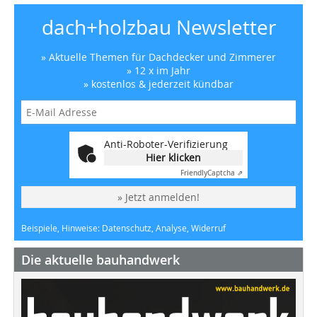
dach+holzbau Newsletter
» Aktuelle Themen für Dachdecker und Zimmerer
» 12 x im Jahr
» kostenlos & jederzeit kündbar
Anti-Roboter-Verifizierung
Hier klicken
Friendly
Captcha ⇗
» Jetzt anmelden!
Beispiele, Hinweise: Datenschutz, Analyse, Widerruf
Die aktuelle bauhandwerk