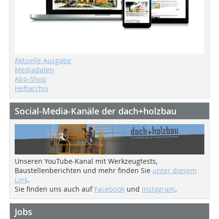
Aktuelle Ausgabe
Mediadaten
Abo-Shop
Heftarchiv
Social-Media-Kanäle der dach+holzbau
Unseren YouTube-Kanal mit Werkzeugtests,
Baustellenberichten und mehr finden Sie
unter diesem
Link
.
Sie finden uns auch auf
Facebook
und
Instagram
.
Jobs