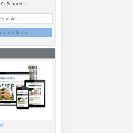
ür Bauprofis!
nbieter finden!
be