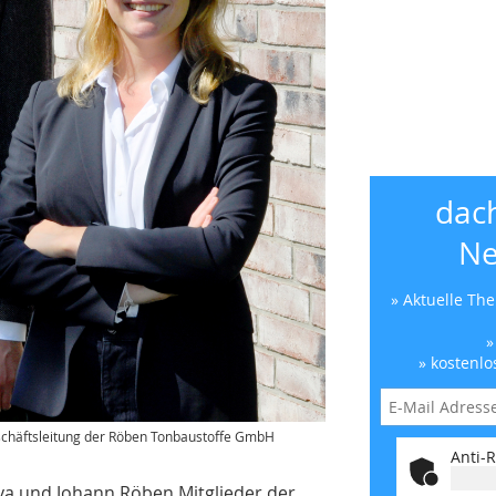
dac
Ne
» Aktuelle Th
»
» kostenlo
schäftsleitung der Röben Tonbaustoffe GmbH
Anti-R
eya und Johann Röben Mitglieder der