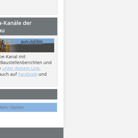
a-Kanäle der
au
be-Kanal mit
 Baustellenberichten und
e
unter diesem Link
.
 auch auf
Facebook
und
Mehr Stellen