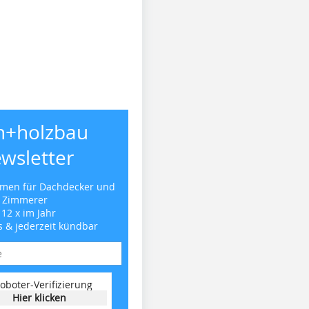
h+holzbau
wsletter
emen für Dachdecker und
Zimmerer
 12 x im Jahr
s & jederzeit kündbar
oboter-Verifizierung
Hier klicken