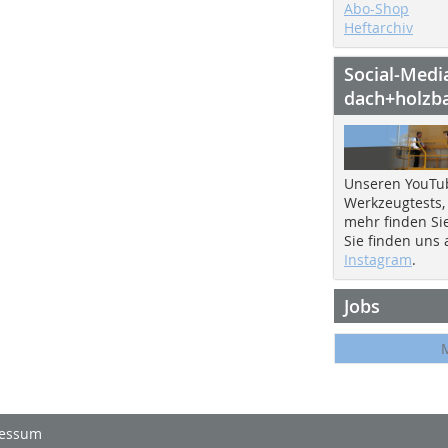
Abo-Shop
Heftarchiv
Social-Medi
dach+holzb
Unseren YouTu
Werkzeugtests,
mehr finden Si
Sie finden uns
Instagram
.
Jobs
essum