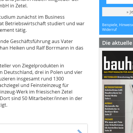
bH in Zetel.
» J
studium zunächst im Business
t Betriebswirtschaft studiert und war
Beispiele, Hinweis
ement tätig.
Widerruf
hende Geschäftsführung aus Vater
Die aktuell
han Heiken und Ralf Borrmann in das
teller von Ziegelprodukten in
 Deutschland, drei in Polen und vier
oduzieren insgesamt rund 1300
achziegel und Feinsteinzeug für
inzeug-Werk im friesischen Zetel
Dort sind 50 Mitarbeiter/innen in der
igt.