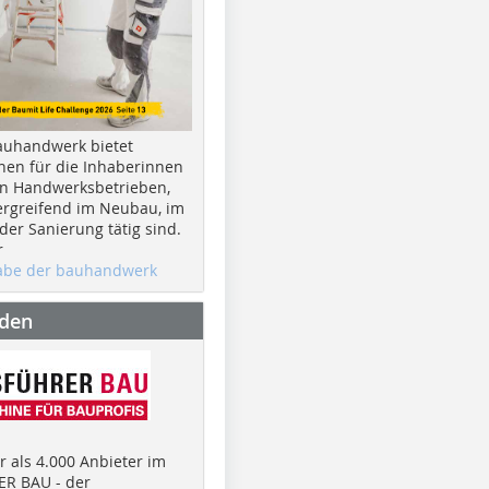
auhandwerk bietet
nen für die Inhaberinnen
n Handwerksbetrieben,
rgreifend im Neubau, im
er Sanierung tätig sind.
r
gabe der bauhandwerk
nden
 als 4.000 Anbieter im
R BAU - der