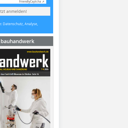
Friendly
Captcha ⇗
etzt anmelden!
e: Datenschutz, Analyse,
e bauhandwerk