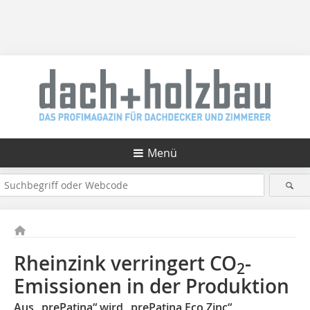
Menü
Rheinzink verringert CO
-
2
Emissionen in der Produktion
Aus „prePatina“ wird „prePatina Eco Zinc“