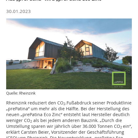
30.01.2023
Quelle: Rheinzink
Rheinzink reduziert den CO
Fußabdruck seiner Produktlinie
2-
„prePatina“ um mehr als die Hälfte. Bei der Herstellung des
neuen „prePatina Eco Zinc“ entsteht laut Hersteller deutlich
weniger CO
als bei jedem anderen Bauzink. „Durch die
2
Umstellung sparen wir jährlich über 36.000 Tonnen CO
ein“,
2
erklärt Carsten Beier, Vorsitzender der Geschäftsführung
(CEO) von Rheinzink. Die Neuentwicklung „prePatina Eco