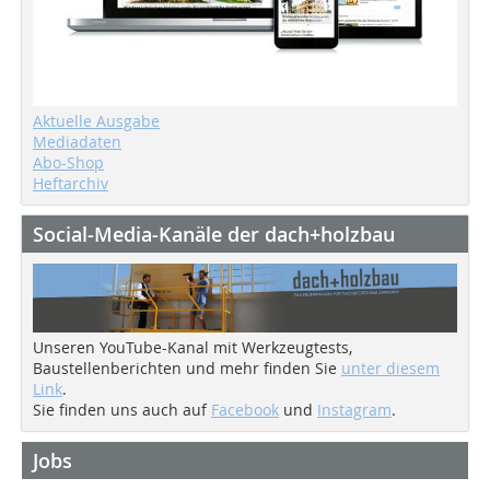
Aktuelle Ausgabe
Mediadaten
Abo-Shop
Heftarchiv
Social-Media-Kanäle der dach+holzbau
Unseren YouTube-Kanal mit Werkzeugtests,
Baustellenberichten und mehr finden Sie
unter diesem
Link
.
Sie finden uns auch auf
Facebook
und
Instagram
.
Jobs