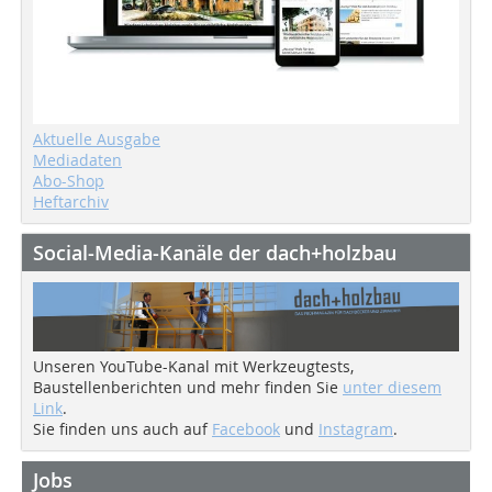
Aktuelle Ausgabe
Mediadaten
Abo-Shop
Heftarchiv
Social-Media-Kanäle der dach+holzbau
Unseren YouTube-Kanal mit Werkzeugtests,
Baustellenberichten und mehr finden Sie
unter diesem
Link
.
Sie finden uns auch auf
Facebook
und
Instagram
.
Jobs