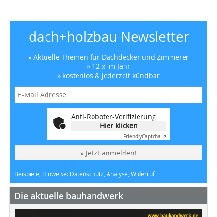
dach+holzbau Newsletter
» Aktuelle Themen für Dachdecker und Zimmerer
» 12 x im Jahr
» kostenlos & jederzeit kündbar
Anti-Roboter-Verifizierung
Hier klicken
Friendly
Captcha ⇗
» Jetzt anmelden!
Beispiele, Hinweise: Datenschutz, Analyse, Widerruf
Die aktuelle bauhandwerk