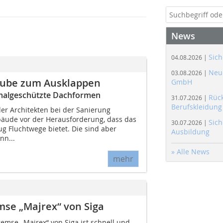
News
Sich
04.08.2026 |
Neue
03.08.2026 |
aube zum Ausklappen
GmbH
malgeschützte Dachformen
Rüc
31.07.2026 |
Berufskleidung
er Architekten bei der Sanierung
äude vor der Herausforderung, dass das
Sich
30.07.2026 |
g Fluchtwege bietet. Die sind aber
Ausbildung
nn...
» Alle News
mehr
mse „Majrex“ von Siga
emse „Majrex“ von Siga ist schnell und