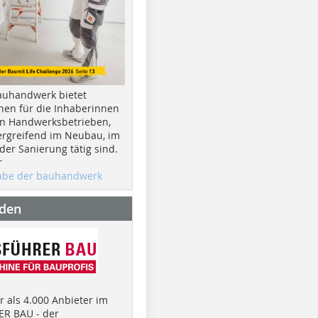
auhandwerk bietet
nen für die Inhaberinnen
n Handwerksbetrieben,
rgreifend im Neubau, im
er Sanierung tätig sind.
r
gabe der bauhandwerk
nden
 als 4.000 Anbieter im
R BAU - der