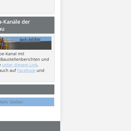
a-Kanäle der
au
be-Kanal mit
 Baustellenberichten und
e
unter diesem Link
.
 auch auf
Facebook
und
Mehr Stellen