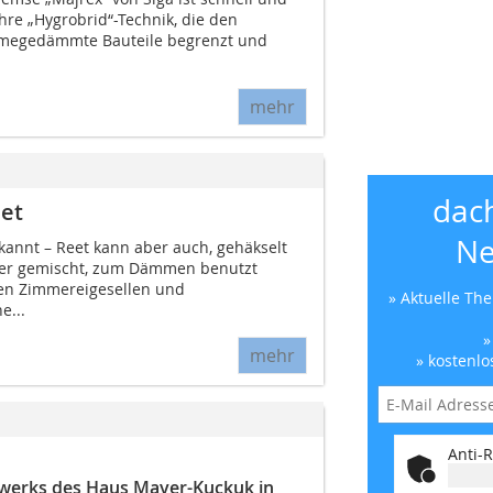
ihre „Hygrobrid“-Technik, die den
rmegedämmte Bauteile begrenzt und
mehr
dac
et
Ne
kannt – Reet kann aber auch, gehäkselt
er gemischt, zum Dämmen benutzt
ten Zimmereigesellen und
» Aktuelle Th
e...
»
mehr
» kostenlo
Anti-R
gwerks des Haus Mayer-Kuckuk in