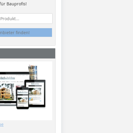
ür Bauprofis!
nbieter finden!
be