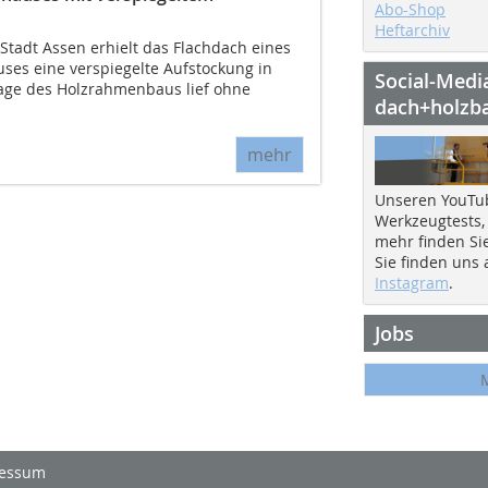
Abo-Shop
Heftarchiv
Stadt Assen erhielt das Flachdach eines
es eine verspiegelte Aufstockung in
Social-Medi
age des Holzrahmenbaus lief ohne
dach+holzb
mehr
Unseren YouTu
Werkzeugtests,
mehr finden Si
Sie finden uns
Instagram
.
Jobs
essum