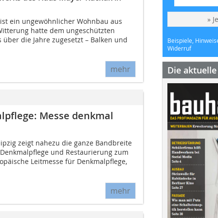
» J
ist ein ungewöhnlicher Wohnbau aus
Witterung hatte dem ungeschützten
 über die Jahre zugesetzt – Balken und
Beispiele, Hinweis
Widerruf
mehr
Die aktuell
lpflege: Messe denkmal
ipzig zeigt nahezu die ganze Bandbreite
r Denkmalpflege und Restaurierung zum
opäische Leitmesse für Denkmalpflege,
mehr