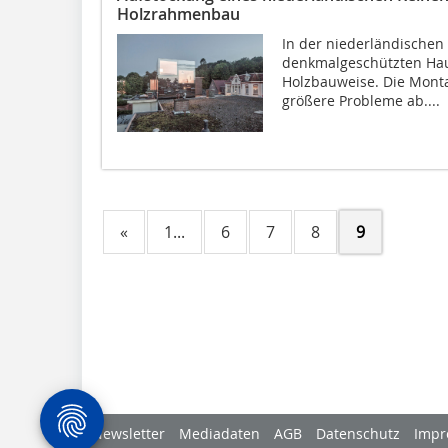
Holzrahmenbau
In der niederländischen 
denkmalgeschützten Haus
Holzbauweise. Die Mont
größere Probleme ab....
«
1...
6
7
8
9
Newsletter
Mediadaten
AGB
Datenschutz
Impr