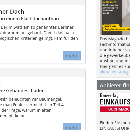
ner Dach
 in einem Flachdachaufbau
n Berlin wird ein so genanntes Berliner
Wohnraum ausgebaut. Damit das nach
ogischen Kriterien gelingt, kam für den
Das Magazin b
Fachinformatio
und Inhaber vo
die gewerkeübe
mehr
Ausbau und in d
Hier geht es zu
aktuellen Aus
n
Anbieter fi
keine Gebäudeschäden
ysik“ beleuchten wir Baumängel,
 man Fehler vermeidet. In Teil 4
 der Frage, warum in alten,
en oft keine...
Finden Sie mehr
mehr
EINKAUFSFÜHRE