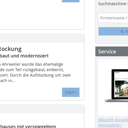
Suchmaschine f
A
tockung
Service
ebaut und modernisiert
n Ahrweiler wurde das ehemalige
e zum Teil rückgebaut, entkernt,
iert. Durch die Aufstockung um zwei
ch in...
mehr
Aktuelle Ausga
Mediadaten
nhauses mit verspiegeltem