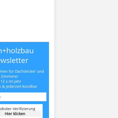
h+holzbau
wsletter
emen für Dachdecker und
Zimmerer
 12 x im Jahr
s & jederzeit kündbar
oboter-Verifizierung
Hier klicken