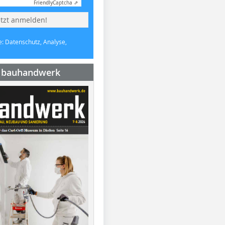
Friendly
Captcha ⇗
etzt anmelden!
e: Datenschutz, Analyse,
e bauhandwerk