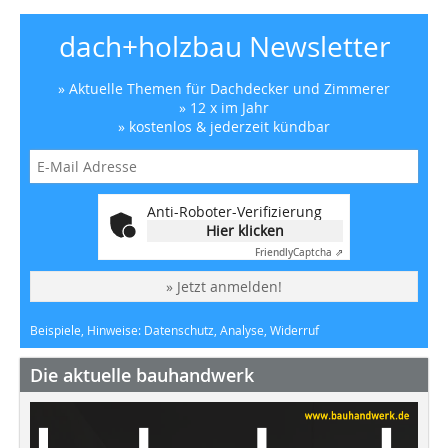
dach+holzbau Newsletter
» Aktuelle Themen für Dachdecker und Zimmerer
» 12 x im Jahr
» kostenlos & jederzeit kündbar
Anti-Roboter-Verifizierung
Hier klicken
Friendly
Captcha ⇗
» Jetzt anmelden!
Beispiele, Hinweise: Datenschutz, Analyse, Widerruf
Die aktuelle bauhandwerk