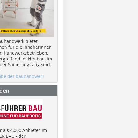
auhandwerk bietet
nen für die Inhaberinnen
n Handwerksbetrieben,
rgreifend im Neubau, im
er Sanierung tätig sind.
r
gabe der bauhandwerk
nden
 als 4.000 Anbieter im
R BAU - der