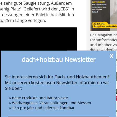
e sehr gute Saugleistung. Außerdem
nig Platz“. Geliefert wird der „CB5“ in
bmessungen einer Palette hat. Mit dem
zu 25 m Länge verlegen.
Das Magazin b
Fachinformatio
und Inhaber vo
die gewerkeübe
x
Ausbau und in d
dach+holzbau Newsletter
Hier geht es zu
aktuellen Aus
Anbieter fi
Sie interessieren sich für Dach- und Holzbauthemen?
Mit unserem kostenlosen Newsletter informieren wir
Sie über:
» neue Produkte und Bauprojekte
» Werkzeugtests, Veranstaltungen und Messen
» 12 x pro Jahr und jederzeit kündbar
Finden Sie mehr
EINKAUFSFÜHRE