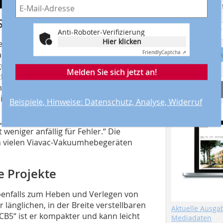
Suchmaschine f
Sicherheit
Anti-Roboter-Verifizierung
Hier klicken
er zweite Vakuumkreis funktioniert
Friendly
Captcha ⇗
lschutzvorrichtung. Falls einer der
A
gnäpfe des zweiten Kreises das
Melden Sie sich jetzt an!
chtung ist nach der europäischen
ebegeräten erforderlich. Die
Service
ei Vakuumkreisen ist eine Sicherung mit
Beispiele, Hinweise: Datenschutz, Analyse, Widerruf
 entscheiden sich aber für ein Gerät
 „denn diese Methode ist einfacher,
 weniger anfällig für Fehler.“ Die
in vielen Viavac-Vakuumhebegeräten
e Projekte
ebenfalls zum Heben und Verlegen von
länglichen, in der Breite verstellbaren
Aktuelle Ausga
B5“ ist er kompakter und kann leicht
Mediadaten