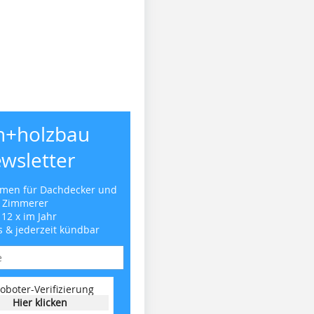
h+holzbau
wsletter
emen für Dachdecker und
Zimmerer
 12 x im Jahr
s & jederzeit kündbar
oboter-Verifizierung
Hier klicken