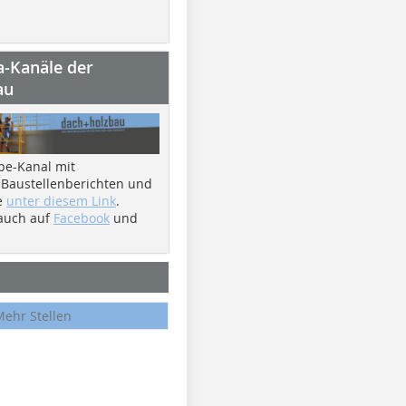
a-Kanäle der
au
be-Kanal mit
 Baustellenberichten und
e
unter diesem Link
.
 auch auf
Facebook
und
Mehr Stellen