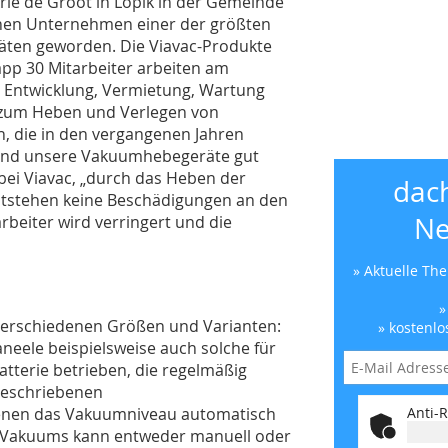
rie de Groot in Lopik in der Gemeinde
einen Unternehmen einer der größten
äten geworden. Die Viavac-Produkte
app 30 Mitarbeiter arbeiten am
 Entwicklung, Vermietung, Wartung
 zum Heben und Verlegen von
 die in den vergangenen Jahren
sind unsere Vakuumhebegeräte gut
 bei Viavac, „durch das Heben der
dac
tstehen keine Beschädigungen an den
Ne
rbeiter wird verringert und die
» Aktuelle Th
»
verschiedenen Größen und Varianten:
» kostenlo
neele beispielsweise auch solche für
atterie betrieben, die regelmäßig
rgeschriebenen
 denen das Vakuumniveau automatisch
Anti-R
es Vakuums kann entweder manuell oder