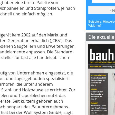
t über eine breite Palette von
ichpaneelen und Stahlprofilen. Je nach
» J
chnell und einfach möglich.
Beispiele, Hinweis
Widerruf
egerät kam 2002 auf den Markt und
Die aktuell
ften Generation erhältlich („CB5“). Das
iedenen Saugtellern und Erweiterungen
 Wandelemente anpassen. Die Standard-
rsteller für fast alle handelsüblichen
ufig von Unternehmen eingesetzt, die
e- und Lagergebäuden spezialisiert
erhofen, die unter anderem
 Stahl- und Holzbauweise errichtet. Zur
elen und Trapezblechen nutzt das
räte. Seit kurzem gehören auch
schinenpark des Bauunternehmens.
erheit bei der Wolf System GmbH, sagt: