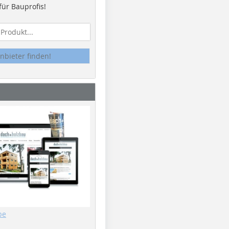
ür Bauprofis!
nbieter finden!
be