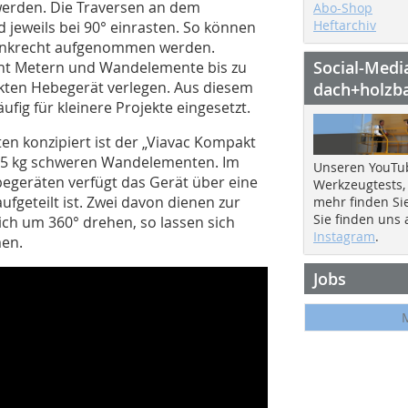
werden. Die Traversen an dem
Abo-Shop
Heftarchiv
jeweils bei 90° einrasten. So können
enkrecht aufgenommen werden.
Social-Medi
cht Metern und Wandelemente bis zu
kten Hebegerät verlegen. Aus diesem
dach+holzb
fig für kleinere Projekte eingesetzt.
n konzipiert ist der „Viavac Kompakt
375 kg schweren Wandelementen. Im
Unseren YouTu
geräten verfügt das Gerät über eine
Werkzeugtests,
ufgeteilt ist. Zwei davon dienen zur
mehr finden Si
Sie finden uns
ich um 360° drehen, so lassen sich
Instagram
.
en.
Jobs