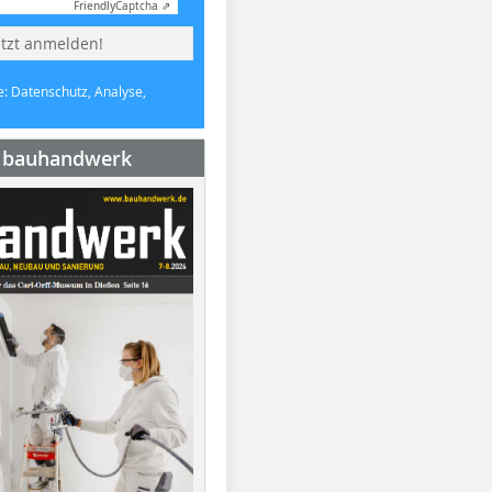
Friendly
Captcha ⇗
etzt anmelden!
e: Datenschutz, Analyse,
e bauhandwerk