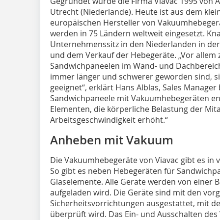
Gegründet wurde die Firma Viavac 1995 von A
Utrecht (Niederlande). Heute ist aus dem kl
europäischen Hersteller von Vakuumhebeger
werden in 75 Ländern weltweit eingesetzt. Kn
Unternehmenssitz in den Niederlanden in der
und dem Verkauf der Hebegeräte. „Vor allem
Sandwichpaneelen im Wand- und Dachbereich,
immer länger und schwerer geworden sind, 
geeignet“, erklärt Hans Alblas, Sales Manager
Sandwichpaneele mit Vakuumhebegeräten en
Elementen, die körperliche Belastung der Mita
Arbeitsgeschwindigkeit erhöht.“
Anheben mit Vakuum
Die Vakuumhebegeräte von Viavac gibt es in 
So gibt es neben Hebegeräten für Sandwichpa
Glaselemente. Alle Geräte werden von einer B
aufgeladen wird. Die Geräte sind mit den vo
Sicherheitsvorrichtungen ausgestattet, mit
überprüft wird. Das Ein- und Ausschalten d