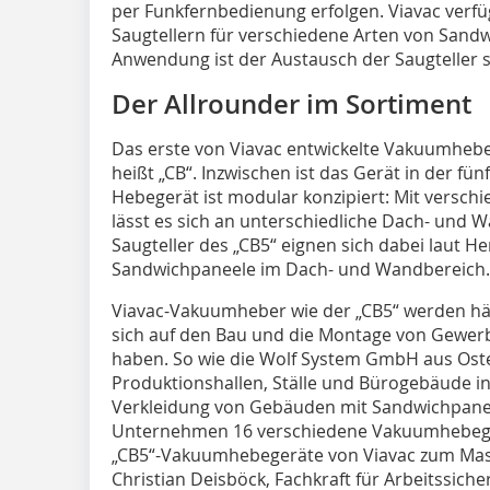
per Funkfernbedienung erfolgen. Viavac verfüg
Saugtellern für verschiedene Arten von Sandw
Anwendung ist der Austausch der Saugteller s
Der Allrounder im Sortiment
Das erste von Viavac entwickelte Vakuumheb
heißt „CB“. Inzwischen ist das Gerät in der fün
Hebegerät ist modular konzipiert: Mit versch
lässt es sich an unterschiedliche Dach- und
Saugteller des „CB5“ ­eignen sich dabei laut He
Sandwichpaneele im Dach- und Wandbereich.
Viavac-Vakuumheber wie der „CB5“ werden hä
sich auf den Bau und die Montage von Gewerb
haben. So wie die Wolf System GmbH aus Ost
Produktionshallen, Ställe und Bürogebäude in
Verkleidung von Gebäuden mit Sandwichpane
Unternehmen 16 verschiedene Vakuumhebege
„CB5“-Vakuumhebegeräte von Viavac zum Ma
Christian Deisböck, Fachkraft für Arbeitssich