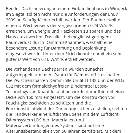
Bei der Dachsanierung in einem Einfamilienhaus in Windeck
im Siegtal sollten nicht nur die Anforderungen der EnEV
2009 an Schrägdächer erfüllt werden. Der Bauherr wollte
einen U-Wert jenseits der vorgeschrieben 0,24 W/m²K
erreichen, um Energie und Heizkosten zu sparen und das
Haus aufzuwerten. Das alles bei möglichst geringem
Raumverlust durch Dämmmaßnahmen, weshalb eine
besondere Lösung für Dämmung und Beplankung
eingesetzt wurde. Unter dem Strich konnte damit ein sehr
guter U-Wert von 0,16 W/m²K erzielt werden.
Die vorhandenen Dachsparren wurden zunächst
aufgedoppelt, um mehr Raum für Dämmstoff zu schaffen.
Die Zwischensparren-Dämmrolle Unifit TI 132 U in der WLG
032 mit dem formaldehydfreien Bindemittel Ecose-
Technology von Knauf Insulation wurde daraufhin mit einer
Dicke von 160 mm eingesetzt. Um die Konstruktion vor
Feuchtigkeitsschäden zu schützen und die
Funktionstüchtigkeit der Dämmung sicher zu stellen, stellten
die Handwerker eine luftdichte Ebene mit dem Luftdicht-
Dämmsystem LDS her. Materialien und
Materialverbindungen des Systems sind auf eine
Alterungsbeständigkeit von 50 Jahren zertifiziert. Mit dem