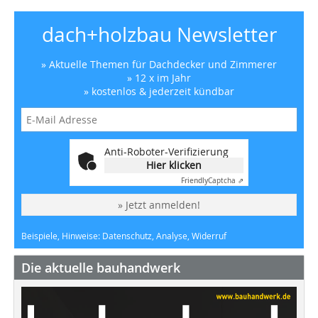
dach+holzbau Newsletter
» Aktuelle Themen für Dachdecker und Zimmerer
» 12 x im Jahr
» kostenlos & jederzeit kündbar
Anti-Roboter-Verifizierung
Hier klicken
Friendly
Captcha ⇗
» Jetzt anmelden!
Beispiele, Hinweise: Datenschutz, Analyse, Widerruf
Die aktuelle bauhandwerk