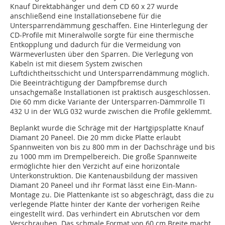
Knauf Direktabhänger und dem CD 60 x 27 wurde
anschließend eine Installationsebene für die
Untersparrendämmung geschaffen. Eine Hinterlegung der
CD-Profile mit Mineralwolle sorgte für eine thermische
Entkopplung und dadurch für die Vermeidung von
Wärmeverlusten über den Sparren. Die Verlegung von
Kabeln ist mit diesem System zwischen
Luftdichtheitsschicht und Untersparrendämmung möglich.
Die Beeinträchtigung der Dampfbremse durch
unsachgemäße Installationen ist praktisch ausgeschlossen.
Die 60 mm dicke Variante der Untersparren-Dämmrolle TI
432 U in der WLG 032 wurde zwischen die Profile geklemmt.
Beplankt wurde die Schräge mit der Hartgipsplatte Knauf
Diamant 20 Paneel. Die 20 mm dicke Platte erlaubt
Spannweiten von bis zu 800 mm in der Dachschräge und bis
zu 1000 mm im Drempelbereich. Die große Spannweite
ermöglichte hier den Verzicht auf eine horizontale
Unterkonstruktion. Die Kantenausbildung der massiven
Diamant 20 Paneel und ihr Format lässt eine Ein-Mann-
Montage zu. Die Plattenkante ist so abgeschrägt, dass die zu
verlegende Platte hinter der Kante der vorherigen Reihe
eingestellt wird. Das verhindert ein Abrutschen vor dem
Verschrauben. Das schmale Format von 60 cm Breite macht