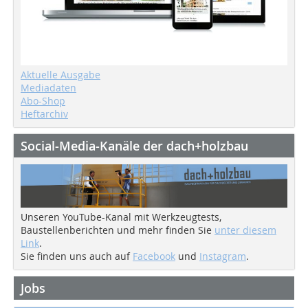
Aktuelle Ausgabe
Mediadaten
Abo-Shop
Heftarchiv
Social-Media-Kanäle der dach+holzbau
Unseren YouTube-Kanal mit Werkzeugtests,
Baustellenberichten und mehr finden Sie
unter diesem
Link
.
Sie finden uns auch auf
Facebook
und
Instagram
.
Jobs