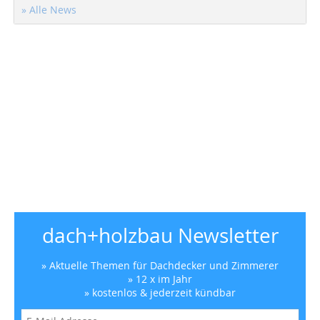
» Alle News
dach+holzbau Newsletter
» Aktuelle Themen für Dachdecker und Zimmerer
» 12 x im Jahr
» kostenlos & jederzeit kündbar