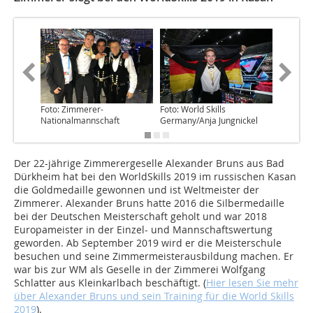
Foto: Zimmerer-
Foto: World Skills
Foto: Wor
Nationalmannschaft
Germany/Anja Jungnickel
Germany
Der 22-jährige Zimmerergeselle Alexander Bruns aus Bad
Dürkheim hat bei den WorldSkills 2019 im russischen Kasan
die Goldmedaille gewonnen und ist Weltmeister der
Zimmerer. Alexander Bruns hatte 2016 die Silbermedaille
bei der Deutschen Meisterschaft geholt und war 2018
Europameister in der Einzel- und Mannschaftswertung
geworden. Ab September 2019 wird er die Meisterschule
besuchen und seine Zimmermeisterausbildung machen. Er
war bis zur WM als Geselle in der Zimmerei Wolfgang
Schlatter aus Kleinkarlbach beschäftigt. (
Hier lesen Sie mehr
über Alexander Bruns und sein Training für die World Skills
2019
).