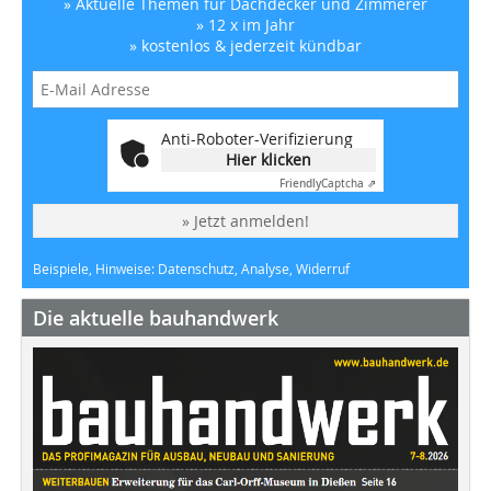
» Aktuelle Themen für Dachdecker und Zimmerer
» 12 x im Jahr
» kostenlos & jederzeit kündbar
Anti-Roboter-Verifizierung
Hier klicken
Friendly
Captcha ⇗
» Jetzt anmelden!
Beispiele, Hinweise: Datenschutz, Analyse, Widerruf
Die aktuelle bauhandwerk