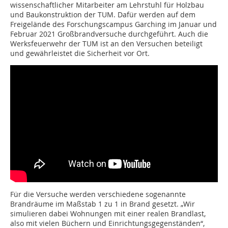
wissenschaftlicher Mitarbeiter am Lehrstuhl für Holzbau
und Baukonstruktion der TUM. Dafür werden auf dem
Freigelände des Forschungscampus Garching im Januar und
Februar 2021 Großbrandversuche durchgeführt. Auch die
Werksfeuerwehr der TUM ist an den Versuchen beteiligt
und gewährleistet die Sicherheit vor Ort.
Für die Versuche werden verschiedene sogenannte
Brandräume im Maßstab 1 zu 1 in Brand gesetzt. „Wir
simulieren dabei Wohnungen mit einer realen Brandlast,
also mit vielen Büchern und Einrichtungsgegenständen“,