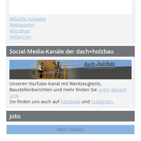
Aktuelle Ausgabe
Mediadaten
Abo-Shop
Heftarchiv
Social-Media-Kanäle der dach+holzbau
Unseren YouTube-Kanal mit Werkzeugtests,
Baustellenberichten und mehr finden Sie
unter diesem
Link
.
Sie finden uns auch auf
Facebook
und
Instagram
.
Jobs
Mehr Stellen