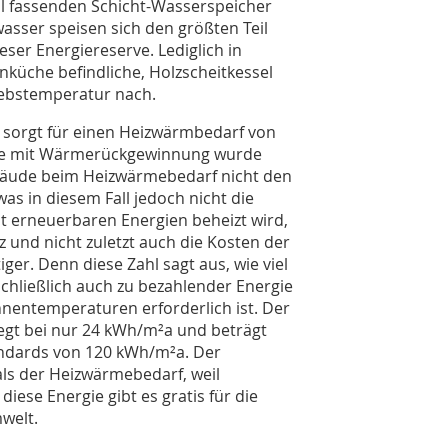
 l fassenden Schicht-Wasserspeicher
sser speisen sich den größten Teil
eser Energiereserve. Lediglich in
küche befindliche, Holzscheitkessel
iebstemperatur nach.
orgt für einen Heizwärmbedarf von
age mit Wärmerückgewinnung wurde
ebäude beim Heizwärmebedarf nicht den
s in diesem Fall jedoch nicht die
mit erneuerbaren Energien beheizt wird,
nz und nicht zuletzt auch die Kosten der
ger. Denn diese Zahl sagt aus, wie viel
schließlich auch zu bezahlender Energie
nnentemperaturen erforderlich ist. Der
egt bei nur 24 kWh/m²a und beträgt
andards von 120 kWh/m²a. Der
 als der Heizwärmebedarf, weil
iese Energie gibt es gratis für die
welt.