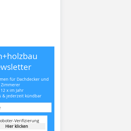
h+holzbau
wsletter
emen für Dachdecker und
Zimmerer
 12 x im Jahr
s & jederzeit kündbar
oboter-Verifizierung
Hier klicken