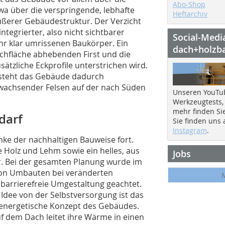
Abo-Shop
wa über die verspringende, lebhafte
Heftarchiv
ußerer Gebäudestruktur. Der Verzicht
egrierter, also nicht sichtbarer
Social-Medi
hr klar umrissenen Baukörper. Ein
dach+holzb
achfläche abhebenden First und die
zliche Eckprofile unterstrichen wird.
 steht das Gebäude dadurch
 wachsender Felsen auf der nach Süden
Unseren YouTu
Werkzeugtests,
mehr finden Si
darf
Sie finden uns
Instagram
.
ke der nachhaltigen Bauweise fort.
e Holz und Lehm sowie ein helles, aus
Jobs
r. Bei der gesamten Planung wurde im
 von Umbauten bei veränderten
barrierefreie Umgestaltung geachtet.
 Idee von der Selbstversorgung ist das
energetische Konzept des Gebäudes.
f dem Dach leitet ihre Wärme in einen