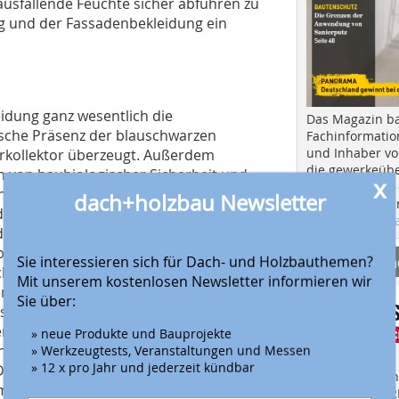
ausfallende Feuchte sicher abführen zu
und der Fassadenbekleidung ein
eidung ganz wesentlich die
Das Magazin b
ische Präsenz der blauschwarzen
Fachinformatio
und Inhaber vo
rkollektor überzeugt. Außerdem
die gewerkeübe
n von baubiologischer Sicherheit und
x
Ausbau und in d
anke, der durch die nachgewiesene
dach+holzbau Newsletter
Hier geht es zu
ensanfälligkeit der vorgehängten
aktuellen Aus
der Witterungsbeständigkeit ist dabei
ildung und Feuchtigkeit geboten. Das
Anbieter fi
Sie interessieren sich für Dach- und Holzbauthemen?
schung BBSR bescheinigt den
Mit unserem kostenlosen Newsletter informieren wir
 Lebenszyklus-analyse die höchste
Sie über:
serwartung von mehr als 50 Jahren.
rnit-Fassade eine sichere Lösung: Alle
» neue Produkte und Bauprojekte
en Umweltnorm ISO 14025 mit einer
» Werkzeugtests, Veranstaltungen und Messen
» 12 x pro Jahr und jederzeit kündbar
eutsche Institut für Bauen und
Finden Sie mehr
e Umweltwirkungen während des
EINKAUFSFÜHRE