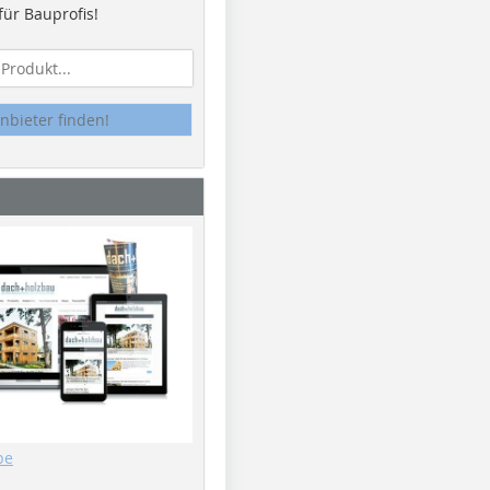
ür Bauprofis!
nbieter finden!
be