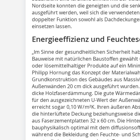
Nordseite konnten die geneigten und die senk
ausgeführt werden, weil sich die verwendeten
doppelter Funktion sowohl als Dachdeckungen
einsetzen lassen.
Energieeffizienz und Feuchte
„Im Sinne der gesundheitlichen Sicherheit hab
Bauweise mit natürlichen Baustoffen gewählt 
oder lösemittelhaltiger Produkte auf ein Mini
Philipp Hornung das Konzept der Materialwahl
Grundkonstruktion des Gebäudes aus Massivh
Außenwänden 20 cm dick ausgeführt wurden. D
dicke Holzfaserdämmung. Die gute Wärmedäm
für den ausgezeichneten U-Wert der Außenwän
erreicht sogar 0,10 W / m²K. Ihren äußeren A
die hinterlüftete Deckung beziehungsweise di
aus Faserzementplatten 32 x 60 cm. Die Hinte
bauphysikalisch optimal mit dem diffusionsof
während die Bekleidung den Feuchte- und Sch