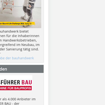
auhandwerk bietet
nen für die Inhaberinnen
n Handwerksbetrieben,
rgreifend im Neubau, im
er Sanierung tätig sind.
r
gabe der bauhandwerk
nden
 als 4.000 Anbieter im
R BAU - der