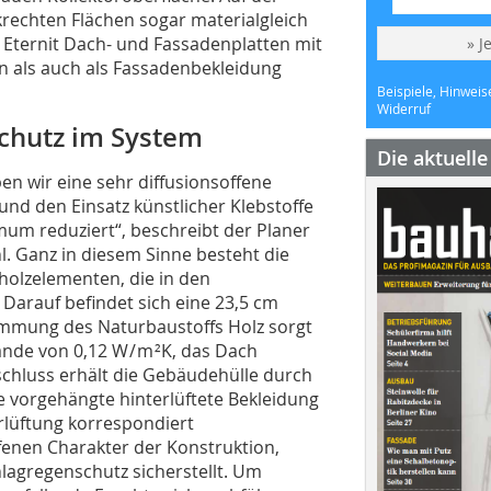
rechten Flächen sogar materialgleich
 Eternit Dach- und Fassadenplatten mit
» J
 als auch als Fassadenbekleidung
Beispiele, Hinweis
Widerruf
schutz im System
Die aktuell
en wir eine sehr diffusionsoffene
und den Einsatz künstlicher Klebstoffe
mum reduziert“, beschreibt der Planer
. Ganz in diesem Sinne besteht die
olzelementen, die in den
arauf befindet sich eine 23,5 cm
mung des Naturbaustoffs Holz sorgt
de von 0,12 W / m ²K, das Dach
bschluss erhält die Gebäudehülle durch
e vorgehängte hinterlüftete Bekleidung
rlüftung korrespondiert
fenen Charakter der Konstruktion,
lagregenschutz sicherstellt. Um