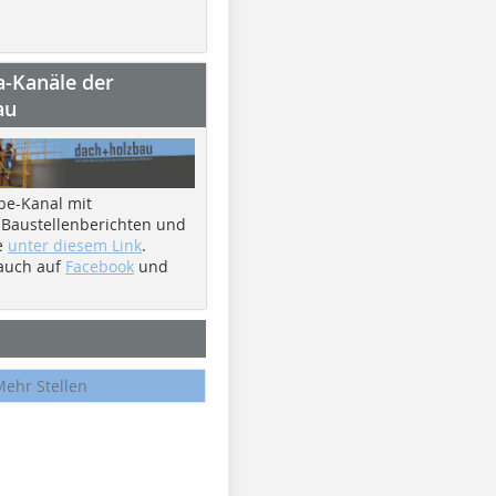
a-Kanäle der
au
be-Kanal mit
 Baustellenberichten und
e
unter diesem Link
.
 auch auf
Facebook
und
Mehr Stellen