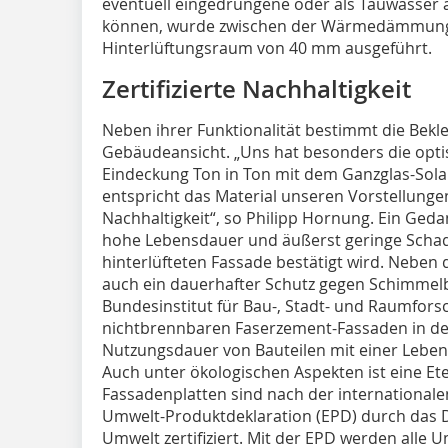
eventuell eingedrungene oder als Tauwasser 
können, wurde zwischen der Wärmedämmung 
Hinterlüftungsraum von 40 mm ausgeführt.
Zertifizierte Nachhaltigkeit
Neben ihrer Funktionalität bestimmt die Bekl
Gebäudeansicht. „Uns hat besonders die opt
Eindeckung Ton in Ton mit dem Ganzglas-Sola
entspricht das Material unseren Vorstellunge
Nachhaltigkeit“, so Philipp Hornung. Ein Ged
hohe Lebensdauer und äußerst geringe Schad
hinterlüfteten Fassade bestätigt wird. Neben 
auch ein dauerhafter Schutz gegen Schimmelb
Bundesinstitut für Bau-, Stadt- und Raumfor
nichtbrennbaren Faserzement-Fassaden in der
Nutzungsdauer von Bauteilen mit einer Leben
Auch unter ökologischen Aspekten ist eine Ete
Fassadenplatten sind nach der international
Umwelt-Produktdeklaration (EPD) durch das D
Umwelt zertifiziert. Mit der EPD werden all