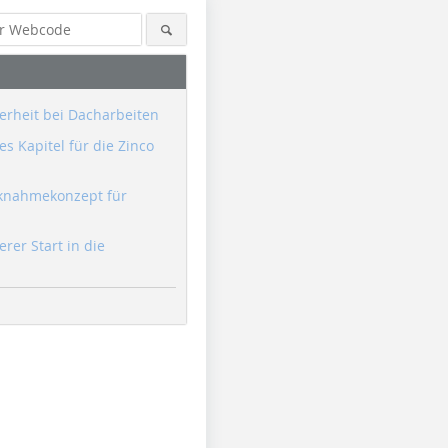
erheit bei Dacharbeiten
s Kapitel für die Zinco
knahmekonzept für
erer Start in die
Foto: Dirk Messberger,
Foto: Dirk Messberger,
Foto: Dirk
Nürnberg
Nürnberg
Nürnberg