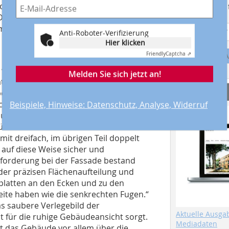
ffgewinnung bis zum Recycling offen
Suchmaschine f
 Dach und die Fassade sortenrein in alle
m Rohstoffkreislauf zuführen.
Anti-Roboter-Verifizierung
Hier klicken
Friendly
Captcha ⇗
A
60 wurden in Doppeldeckung im halben
Melden Sie sich jetzt an!
tte mit zwei Schieferstiften und einem
Service
festigt ist“, beschreibt Jörg Schwarz
ckerei GmbH (Nürnberg) die
Beispiele, Hinweise: Datenschutz, Analyse, Widerruf
rch zustande, dass jedes
erdeckt wird. Im Bereich dieser
t dreifach, im übrigen Teil doppelt
auf diese Weise sicher und
sforderung bei der Fassade bestand
 der präzisen Flächenaufteilung und
platten an den Ecken und zu den
eite haben wie die senkrechten Fugen.“
as saubere Verlegebild der
Aktuelle Ausga
 für die ruhige Gebäudeansicht sorgt.
Mediadaten
t das Gebäude vor allem über die