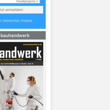
Friendly
Captcha ⇗
etzt anmelden!
e: Datenschutz, Analyse,
e bauhandwerk