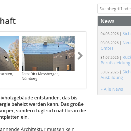
chaft
News
Sich
04.08.2026 |
Neue
03.08.2026 |
GmbH
Rüc
31.07.2026 |
Berufskleidung
Sich
30.07.2026 |
rachten,
Foto: Dirk Messberger,
Foto: Dirk Messberger,
Ausbildung
Nürnberg
Nürnberg
» Alle News
ivholzgebäude entstanden, das bis
nergie beheizt werden kann. Das große
örper, sondern fügt sich nahtlos in die
platten ein.
spannende Architektur müssen kein