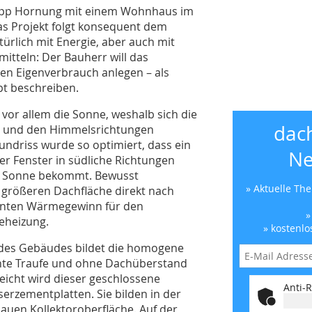
ilipp Hornung mit einem Wohnhaus im
as Projekt folgt konsequent dem
ürlich mit Energie, aber auch mit
itteln: Der Bauherr will das
en Eigenverbrauch anlegen – als
t beschreiben.
 vor allem die Sonne, weshalb sich die
dac
 und den Himmelsrichtungen
undriss wurde so optimiert, dass ein
Ne
 Fenster in südliche Richtungen
er Sonne bekommt. Bewusst
» Aktuelle Th
 größeren Dachfläche direkt nach
zienten Wärmegewinn für den
»
eheizung.
» kostenlo
g des Gebäudes bildet die homogene
nte Traufe und ohne Dachüberstand
eicht wird dieser geschlossene
Anti-R
erzementplatten. Sie bilden in der
blauen Kollektoroberfläche. Auf der