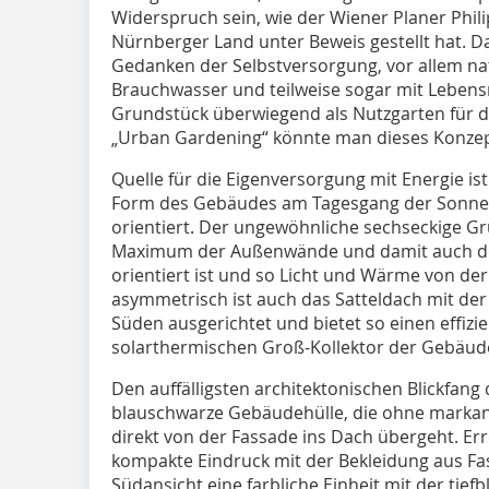
Widerspruch sein, wie der Wiener Planer Ph
Nürnberger Land unter Beweis gestellt hat. D
Gedanken der Selbstversorgung, vor allem nat
Brauchwasser und teilweise sogar mit Lebensm
Grundstück überwiegend als Nutzgarten für d
„Urban Gardening“ könnte man dieses Konzep
Quelle für die Eigenversorgung mit Energie ist
Form des Gebäudes am Tagesgang der Sonne
orientiert. Der ungewöhnliche sechseckige Gr
Maximum der Außenwände und damit auch der
orientiert ist und so Licht und Wärme von d
asymmetrisch ist auch das Satteldach mit der
Süden ausgerichtet und bietet so einen effi
solarthermischen Groß-Kollektor der Gebäud
Den auffälligsten architektonischen Blickfan
blauschwarze Gebäudehülle, die ohne marka
direkt von der Fassade ins Dach übergeht. Err
kompakte Eindruck mit der Bekleidung aus Fas
Südansicht eine farbliche Einheit mit der tief