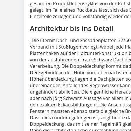
gesamten Produktlebenszyklus von der Rohsto
gelegt. Im Falle eines Rückbaus lässt sich das
Einzelteile zerlegen und vollständig wieder de
Architektur bis ins Detail
„Die Eternit Dach- und Fassadenplatten 32 / 
Verband mit Stoßfugen verlegt, wobei jede Pla
Plattenhaken auf der Holzunterkonstruktion be
von der ausführenden Frank Schwarz Dachde
Verarbeitung. Die Doppeldeckung kommt dadu
Deckgebinde in der Höhe vom übernächsten üb
Höhenüberdeckung liegen die Dachplatten somi
übereinander. Anfallendes Regenwasser kann 
ungehindert abfließen. Die eigentliche Herau
aber nach Jörg Schwarz‘ Aussage vor allem in
den exakten Eckausbildungen: „Die Anschluss
Fenstern mussten ebenso stets die gleiche Br
Dass dies rundum gelungen ist, zeigt heute d
Doppeldeckung, das mit seiner Regelmäßigkeit
Denn die architektonische Ausstrahlung erhäl