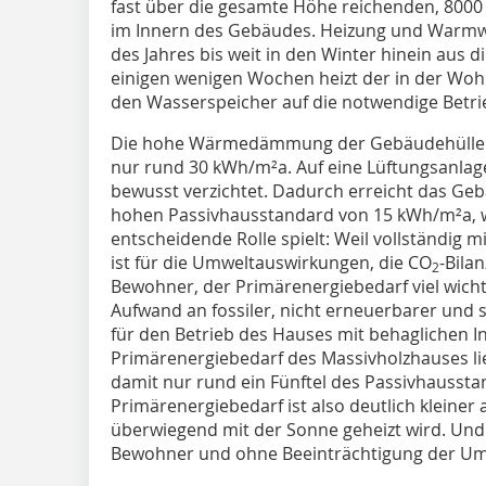
fast über die gesamte Höhe reichenden, 8000
im Innern des Gebäudes. Heizung und Warmwa
des Jahres bis weit in den Winter hinein aus di
einigen wenigen Wochen heizt der in der Wohn
den Wasserspeicher auf die notwendige Betr
Die hohe Wärmedämmung der Gebäudehülle s
nur rund 30 kWh/m²a. Auf eine Lüftungsanl
bewusst verzichtet. Dadurch erreicht das G
hohen Passivhausstandard von 15 kWh/m²a, wa
entscheidende Rolle spielt: Weil vollständig 
ist für die Umweltauswirkungen, die CO
-Bila
2
Bewohner, der Primärenergiebedarf viel wichti
Aufwand an fossiler, nicht erneuerbarer und 
für den Betrieb des Hauses mit behaglichen I
Primärenergiebedarf des Massivholzhauses li
damit nur rund ein Fünftel des Passivhausst
Primärenergiebedarf ist also deutlich kleiner
überwiegend mit der Sonne geheizt wird. Und d
Bewohner und ohne Beeinträchtigung der Um