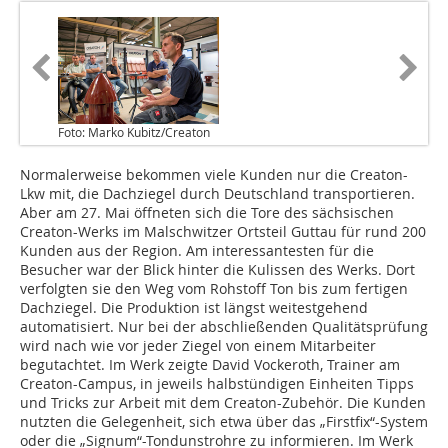
Foto: Marko Kubitz/Creaton
Normalerweise bekommen viele Kunden nur die Creaton-
Lkw mit, die Dachziegel durch Deutschland transportieren.
Aber am 27. Mai öff­neten sich die Tore des säch­sischen
Creaton-Werks im Malschwitzer Ortsteil Guttau für rund 200
Kunden aus der Region. Am interessantesten für die
Besucher war der Blick hinter die Kulissen des Werks. Dort
verfolgten sie den Weg vom Rohstoff Ton bis zum fertigen
Dachziegel. Die Produktion ist längst weitestgehend
automatisiert. Nur bei der abschließenden Qualitätsprüfung
wird nach wie vor jeder Ziegel von einem Mitarbeiter
begutachtet. Im Werk zeigte David ­Vockeroth, Trainer am
Creaton-Campus, in jeweils halbstündigen Einheiten Tipps
und Tricks zur Arbeit mit dem Creaton-Zubehör. Die Kunden
nutzten die Gele­genheit, sich etwa über das „Firstfix“-System
oder die „Signum“-Tondunstrohre zu informieren. Im Werk