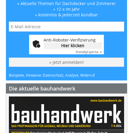
» Aktuelle Themen für Dachdecker und Zimmerer
» 12 x im Jahr
» kostenlos & jederzeit kündbar
Anti-Roboter-Verifizierung
Hier klicken
Friendly
Captcha ⇗
» Jetzt anmelden!
Beispiele, Hinweise: Datenschutz, Analyse, Widerruf
Die aktuelle bauhandwerk