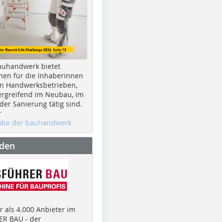
auhandwerk bietet
nen für die Inhaberinnen
n Handwerksbetrieben,
rgreifend im Neubau, im
er Sanierung tätig sind.
r
gabe der bauhandwerk
nden
 als 4.000 Anbieter im
R BAU - der