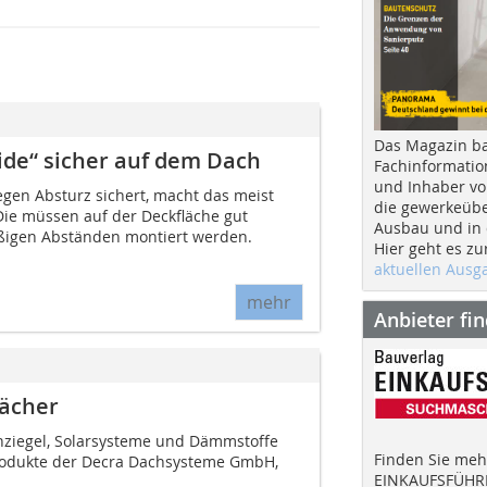
Das Magazin b
lide“ sicher auf dem Dach
Fachinformatio
und Inhaber vo
egen Absturz sichert, macht das meist
die gewerkeübe
Die müssen auf der Deckfläche gut
Ausbau und in d
äßigen Abständen montiert werden.
Hier geht es zu
aktuellen Aus
mehr
Anbieter fi
dächer
chziegel, Solarsysteme und Dämmstoffe
Finden Sie mehr
 Produkte der Decra Dachsysteme GmbH,
EINKAUFSFÜHRE