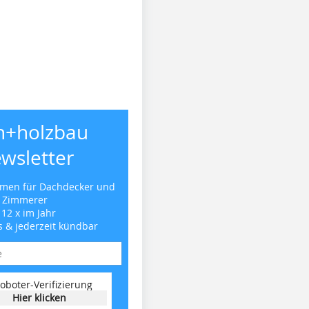
h+holzbau
wsletter
emen für Dachdecker und
Zimmerer
 12 x im Jahr
s & jederzeit kündbar
oboter-Verifizierung
Hier klicken