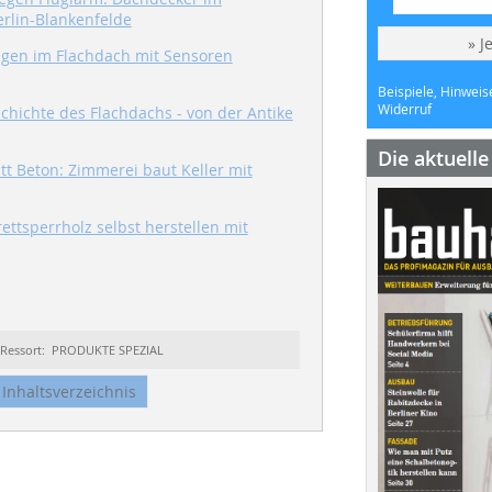
erlin-Blankenfelde
» J
agen im Flachdach mit Sensoren
Beispiele, Hinweis
Widerruf
chichte des Flachdachs - von der Antike
Die aktuell
att Beton: Zimmerei baut Keller mit
ettsperrholz selbst herstellen mit
Ressort: PRODUKTE SPEZIAL
Inhaltsverzeichnis