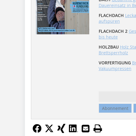
Dauereinsatz in B
FLACHDACH
Leck
aufspüren
FLACHDACH 2
Ges
bis heute
HOLZBAU
Holz St
Brettsperrholz
VORFERTIGUNG
Br
Vakuumpressen
Abonnement