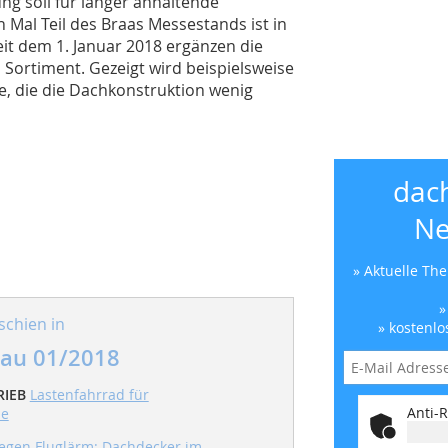
ung soll für länger anhaltende
 Mal Teil des Braas Messestands ist in
t dem 1. Januar 2018 ergänzen die
 Sortiment. Gezeigt wird beispielsweise
te, die die Dachkonstruktion wenig
dac
Ne
» Aktuelle Th
»
schien in
» kostenlo
au 01/2018
RIEB
Lastenfahrrad für
Anti-R
be
gen Fluglärm: Dachdecker im