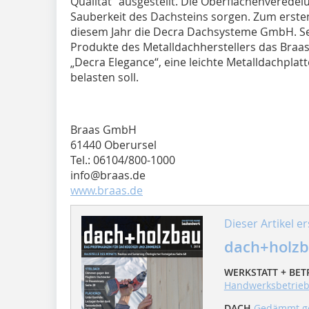
Qualität“ ausgestellt. Die Oberflächenveredel
Sauberkeit des Dachsteins sorgen. Zum ersten
diesem Jahr die Decra Dachsysteme GmbH. Sei
Produkte des Metalldachherstellers das Braas
„Decra Elegance“, eine leichte Metalldachplat
belasten soll.
Braas GmbH
61440 Oberursel
Tel.: 06104/800-1000
info@braas.de
www.braas.de
Dieser Artikel er
dach+holzb
WERKSTATT + BET
Handwerksbetrie
DACH
Gedämmt ge