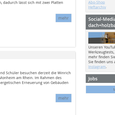
Abo-Shop
 dadurch lässt sich mit zwei Platten
Heftarchiv
mehr
Social-Medi
dach+holzb
Unseren YouTu
Werkzeugtests,
mehr finden Si
Sie finden uns
Instagram
.
nd Schüler besuchen derzeit die Winrich
 Monheim am Rhein. Im Rahmen des
Jobs
energetischen Erneuerung von Gebäuden
mehr