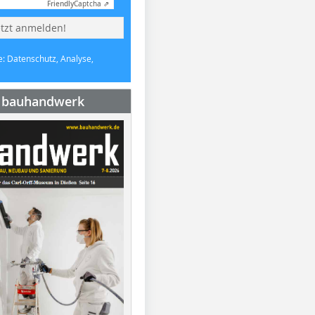
Friendly
Captcha ⇗
etzt anmelden!
e: Datenschutz, Analyse,
e bauhandwerk