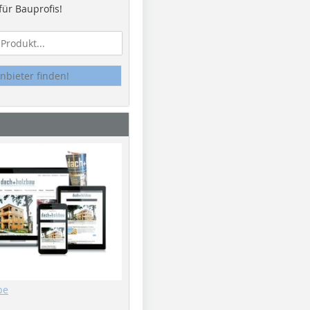
ür Bauprofis!
nbieter finden!
be