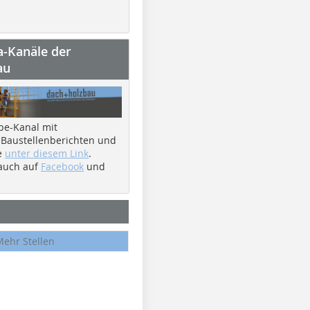
a-Kanäle der
au
be-Kanal mit
 Baustellenberichten und
e
unter diesem Link
.
 auch auf
Facebook
und
Mehr Stellen