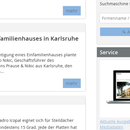
Suchmaschine f
mehr
A
familienhauses in Karlsruhe
Service
htigung eines Einfamilienhauses plante
Nikic, ­Geschäftsführer des
 Prause & Nikic aus Karlsruhe, den
...
mehr
dro Icopal eignet sich für Steildächer
Aktuelle Ausga
Mediadaten
indestens 15 Grad. Jede der Platten hat