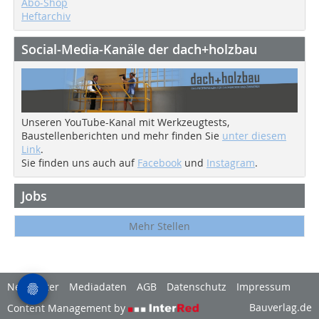
Abo-Shop
Heftarchiv
Social-Media-Kanäle der dach+holzbau
Unseren YouTube-Kanal mit Werkzeugtests,
Baustellenberichten und mehr finden Sie
unter diesem
Link
.
Sie finden uns auch auf
Facebook
und
Instagram
.
Jobs
Mehr Stellen
Newsletter
Mediadaten
AGB
Datenschutz
Impressum
Bauverlag.de
Content Management by