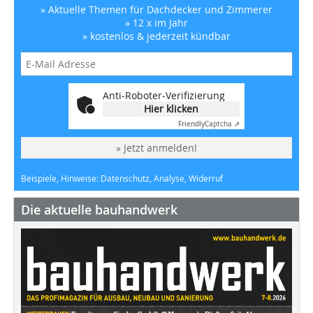
» Aktuelle Themen für Dachdecker und Zimmerer
» 12 x im Jahr
» kostenlos & jederzeit kündbar
Anti-Roboter-Verifizierung
Hier klicken
Friendly
Captcha ⇗
» Jetzt anmelden!
Beispiele, Hinweise: Datenschutz, Analyse, Widerruf
Die aktuelle bauhandwerk